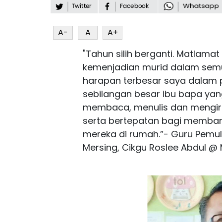
A-
A
A+
"Tahun silih berganti. Matlama
kemenjadian murid dalam semu
harapan terbesar saya dalam p
sebilangan besar ibu bapa y
membaca, menulis dan mengira
serta bertepatan bagi memba
mereka di rumah.”- Guru Pemul
Mersing, Cikgu Roslee Abdul @