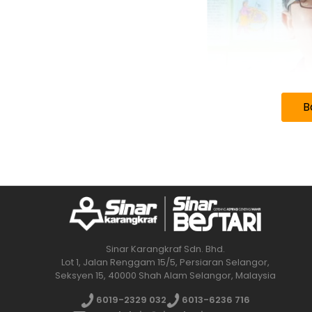
B
Sinar Karangkraf Sdn. Bhd.
Lot 1, Jalan Renggam 15/5, Persiaran Selangor,
"Selama saya berada dalam bi
Seksyen 15, 40000 Shah Alam Selangor, Malaysia
harapan agar ia terus mengga
6019-2329 032
6013-6236 716
generasi anak didik yang berke