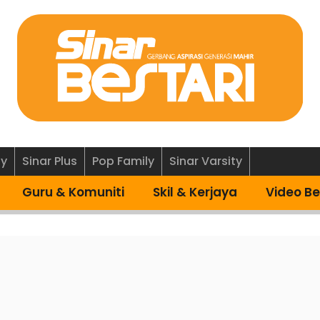
ly
Sinar Plus
Pop Family
Sinar Varsity
Guru & Komuniti
Skil & Kerjaya
Video Be