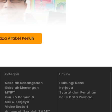
aca Artikel Penuh
Cikgu Roslee
Kategori
Umum
Sekolah Kebangsaan
Hubungi Kami
Sekolah Menengah
Kerjaya
MYIPT
Syarat dan Penafian
dang pendidikan hampir 20 tahun, besar
Guru & Komuniti
Polisi Data Peribadi
rap kegemilangan dalam melahirkan
Skil & Kerjaya
Video Bestari
trampilan, berdaya saing, kreatif dan
Anugerah Sekolah SMART