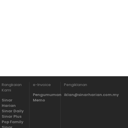
Rangkaian
e-Invoice
Pengiklanan
Kami
Pengumuman
iklan@sinarharian.com.my
Sinar
Memo
Harian
Sinar Daily
Sinar Plus
Pop Family
Sinar