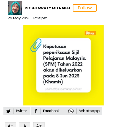
ROSHLAWATY MD RAIEH
29 May 2023 02:55pm
A-
A
A+