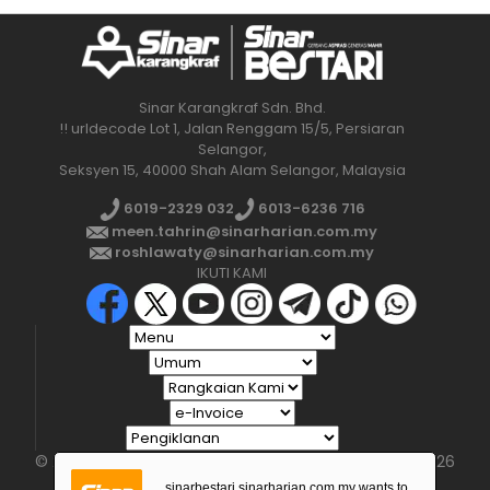
Sinar Karangkraf Sdn. Bhd.
!! urldecode Lot 1, Jalan Renggam 15/5, Persiaran
Selangor,
Seksyen 15, 40000 Shah Alam Selangor, Malaysia
6019-2329 032
6013-6236 716
meen.tahrin@sinarharian.com.my
roshlawaty@sinarharian.com.my
IKUTI KAMI
© 2026 All Rights Reserved • Karangkraf Group • © 2026
Hakcipta Terpelihara • Kumpulan Karangkraf