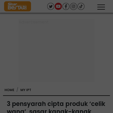
HOME
MY IPT
3 pensyarah cipta produk ‘celik
wang’, sasar kanak-kanak