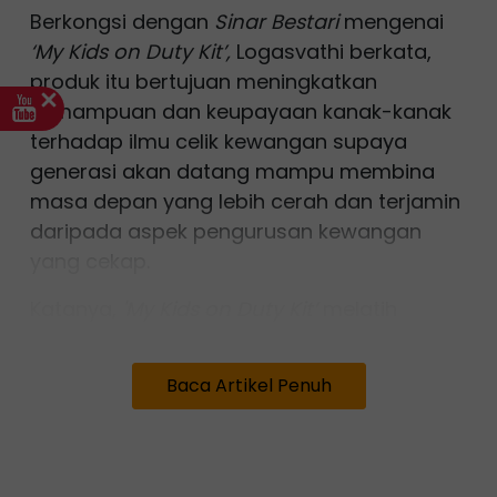
Berkongsi dengan
Sinar Bestari
mengenai
‘My Kids on Duty Kit’,
Logasvathi berkata,
produk itu bertujuan meningkatkan
kemampuan dan keupayaan kanak-kanak
terhadap ilmu celik kewangan supaya
generasi akan datang mampu membina
masa depan yang lebih cerah dan terjamin
daripada aspek pengurusan kewangan
yang cekap.
Katanya,
'My Kids on Duty Kit’
melatih
kanak-kanak memantapkan pembentukan
nilai murni terutamanya aspek pengurusan
Baca Artikel Penuh
kewangan agar mereka mampu membuat
penilaian kritikal tentang pengurusan
kewangan sendiri.