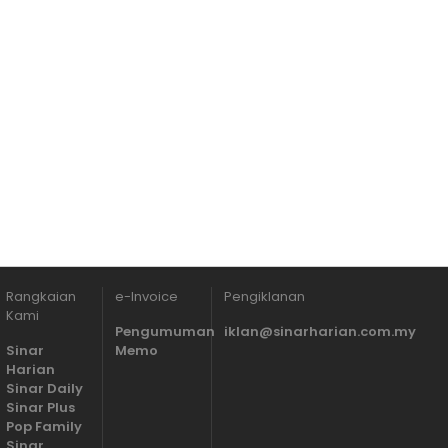
Rangkaian
e-Invoice
Pengiklanan
Kami
Pengumuman
iklan@sinarharian.com.my
Sinar
Memo
Harian
Sinar Daily
Sinar Plus
Pop Family
Sinar