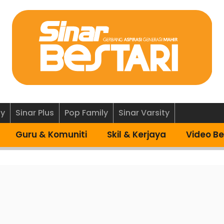
ly
Sinar Plus
Pop Family
Sinar Varsity
Guru & Komuniti
Skil & Kerjaya
Video Be