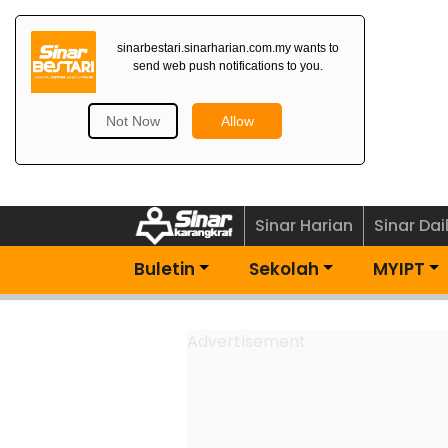
Dapatkan Newsletter
Percuma>
Sinar Harian
Sinar Dai
Buletin
Sekolah
MYIPT