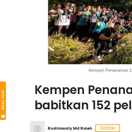
Kempen Penanaman 100
Kempen Penana
News Hub
babitkan 152 pe
Roshlawaty Md Raieh