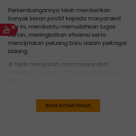
Perkembangannya telah memberikan
banyak kesan positif kepada masyarakat
hari ini, membantu memudahkan tugas
harian, meningkatkan efisiensi serta
menciptakan peluang baru dalam pelbagai
bidang.
AI telah mengubah cara masyarakat
menangani tugas rutin, menjadikan hidup
lebih mudah dan efisien.
Di rumah, peranti pintar seperti robot
vakum, lampu pintar dan pengatur suhu
Baca Artikel Penuh
automatik menggunakan teknologi AI untuk
meningkatkan keselesaan hidup.
Dalam pekerjaan, AI memudahkan