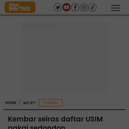
HOME
MY IPT
Kembar seiras daftar USIM
pakai sedondon