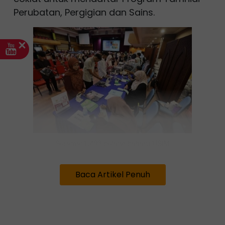
Perubatan, Pergigian dan Sains.
Seramai 1,493 pelajar baharu USIM
mendaftar untuk kemasukan Program Tamhidi
Sesi Akademik 1015/2026
Baca Artikel Penuh
Anak sulung dan kedua daripada empat
beradik itu dibesarkan oleh ibu tunggal,
Zaihan Mohmad Zaini, selepas mereka