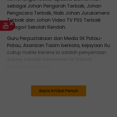
sebagai Johan Pengarah Terbaik, Johan
Pengacara Terbaik, Naib Johan Jurukamera
Terbaik dan Johan Video TV PSS Terbaik
kategori Sekolah Rendah.
Guru Perpustakaan dan Media SK Patau-
Patau, Asanizan Tasim berkata, kejayaan itu
cukup manis kerana ia adalah penyertaan
sulung sekolah berkenaan di festival
berprestij tersebut.
"Ia pengalaman pertama murid-murid kami
sertai pertandingan peringkat kebangsaan.
Baca Artikel Penuh
"Lebih manis lagi, mereka juga kali pertama
menaiki kapal terbang ke Kuala Lumpur
untuk bertanding. Tentunya kemenangan ini