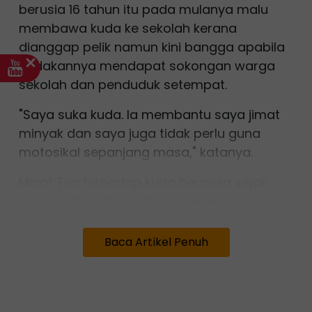
berusia 16 tahun itu pada mulanya malu
membawa kuda ke sekolah kerana
dianggap pelik namun kini bangga apabila
tindakannya mendapat sokongan warga
sekolah dan penduduk setempat.
"Saya suka kuda. Ia membantu saya jimat
minyak dan saya juga tidak perlu guna
motosikal sepanjang masa," katanya.
Minat Ten terhadap kuda bermula sejak
kecil apabila dia memujuk neneknya
membeli haiwan itu semasa di sekolah
rendah.
Baca Artikel Penuh
Kini, selain menunggang kuda, pelajar itu
turut meluangkan masa mengajar
penduduk kampung menunggang haiwan