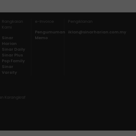
Rangkaian
e-Invoice
Pengiklanan
Kami
Pengumuman
iklan@sinarharian.com.my
Sinar
Memo
Harian
Sinar Daily
Sinar Plus
Pop Family
Sinar
Varsity
lan Karangkraf