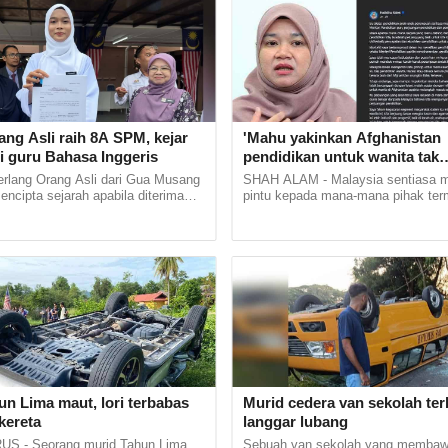
gor meninggal dunia selepas ditikam seorang pelaj
 pada Selasa.Kejadian dipercayai...
ang Asli raih 8A SPM, kejar
'Mahu yakinkan Afghanistan
i guru Bahasa Inggeris
pendidikan untuk wanita tak
bercanggah Islam'
erlang Orang Asli dari Gua Musang
SHAH ALAM - Malaysia sentiasa
mencipta sejarah apabila diterima
pintu kepada mana-mana pihak te
stitut Pendidikan Guru (IPG)
Afghanistan yang dipimpin Taliban 
Bharu di... ......
mempelajari sistem pendidikan negar
n Lima maut, lori terbabas
Murid cedera van sekolah ter
kereta
langgar lubang
S - Seorang murid Tahun Lima
Sebuah van sekolah yang membaw