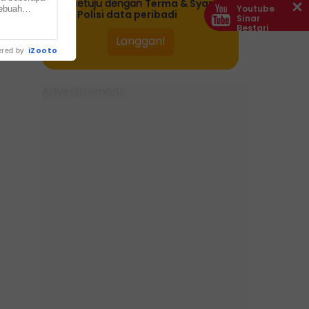
bersetuju dengan
Terma & Syarat
Youtube
sebuah
dan
Polisi data peribadi
Sinar
alan Abdul
Bestari
iZooto
red by