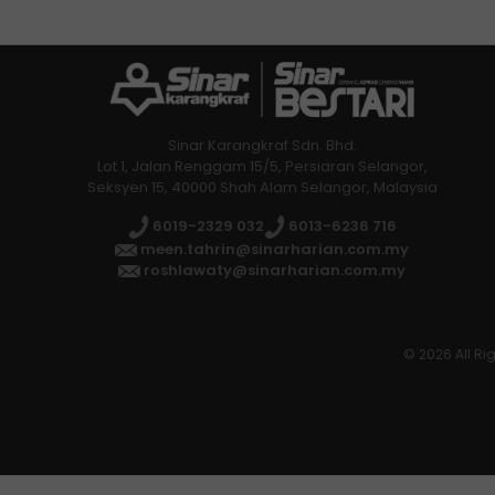
Sinar Karangkraf Sdn. Bhd.
Lot 1, Jalan Renggam 15/5, Persiaran Selangor,
Seksyen 15, 40000 Shah Alam Selangor, Malaysia
6019-2329 032
6013-6236 716
meen.tahrin@sinarharian.com.my
roshlawaty@sinarharian.com.my
© 2026 All Ri