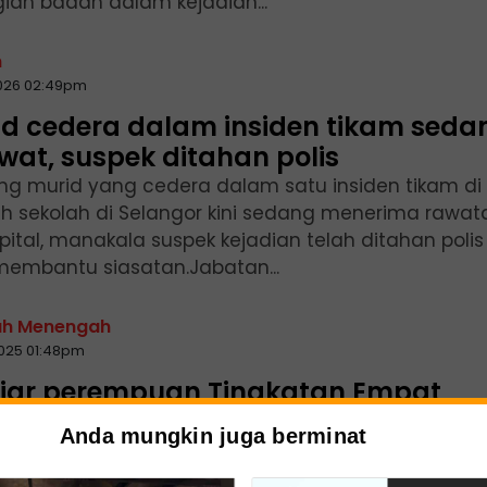
ian badan dalam kejadian...
n
2026 02:49pm
id cedera dalam insiden tikam seda
wat, suspek ditahan polis
ng murid yang cedera dalam satu insiden tikam di
h sekolah di Selangor kini sedang menerima rawat
pital, manakala suspek kejadian telah ditahan polis
membantu siasatan.Jabatan...
ah Menengah
2025 01:48pm
ajar perempuan Tingkatan Empat
 ditikam pelajar lelaki
Anda mungkin juga berminat
ng pelajar perempuan Tingkatan Empat di sebuah
ah menengah di Bandar Utama, Petaling Jaya,