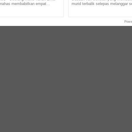
 nahas membabitkan empat
murid terbalik selepas melanggar 
i Jalan Kampung Panchur Kuin
lubang jalan yang tidak ditutup di J
 Kemunting, Batu Rakit, di... ...
Samad di sini pagi tadi.... ...
Powe