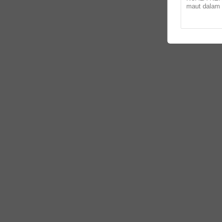
maut dalam
kenderaan d
dekat Padang