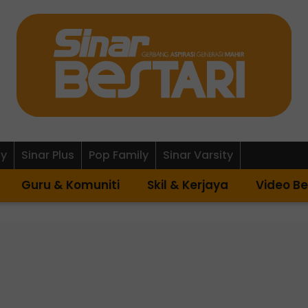
ly
Sinar Plus
Pop Family
Sinar Varsity
Guru & Komuniti
Skil & Kerjaya
Video Be