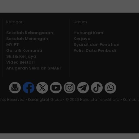
Kategori
Umum
Sekolah Kebangsaan
Hubungi Kami
Sekolah Menengah
Kerjaya
MYIPT
Syarat dan Penafian
Guru & Komuniti
Polisi Data Peribadi
Skil & Kerjaya
Video Bestari
Anugerah Sekolah SMART
ghts Reserved • Karangkraf Group • © 2026 Hakcipta Terpelihara • Kumpu