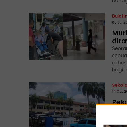
bahag
Buleti
06 Jul 
Mur
dira
Seora
sebua
di hos
bagi 
Sekol
14 Oct 
Pel
maut
Seora
sekol