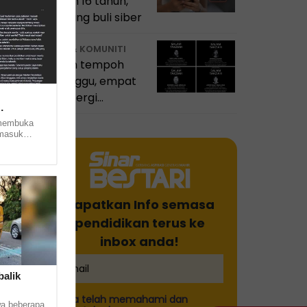
bawah 16 tahun,
ar
bendung buli siber
GURU & KOMUNITI
Dalam tempoh
seminggu, empat
guru pergi
meninggalkan
 membuka
dunia pendidikan
rmasuk
Sarawak
bagi
a... ...
Dapatkan Info semasa
pendidikan terus ke
inbox anda!
balik
Saya telah memahami dan
a beberapa