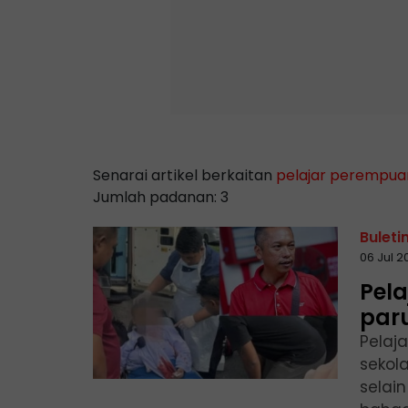
Senarai artikel berkaitan
pelajar perempua
Jumlah padanan: 3
Buleti
06 Jul 
Pela
paru
Pelaj
sekol
selai