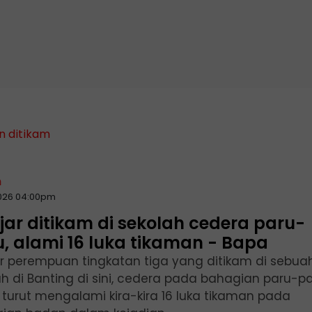
n ditikam
n
2026 04:00pm
jar ditikam di sekolah cedera paru-
, alami 16 luka tikaman - Bapa
ar perempuan tingkatan tiga yang ditikam di sebua
ah di Banting di sini, cedera pada bahagian paru-p
n turut mengalami kira-kira 16 luka tikaman pada