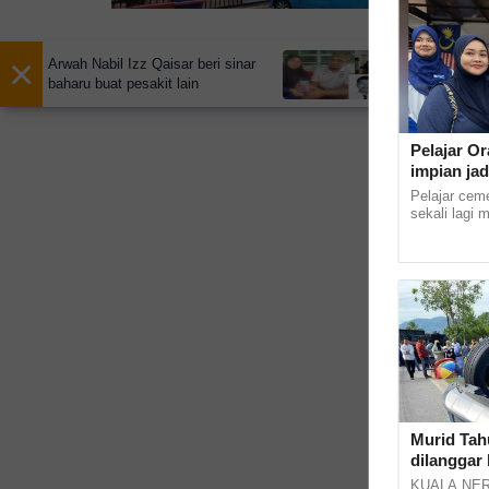
Selan
lelaki
×
Arwah Nabil Izz Qaisar beri sinar
baharu buat pesakit lain
Pelajar Or
impian jad
Pelajar cem
sekali lagi 
masuk ke In
Kampus Kota 
Murid Tahu
dilanggar 
KUALA NERU