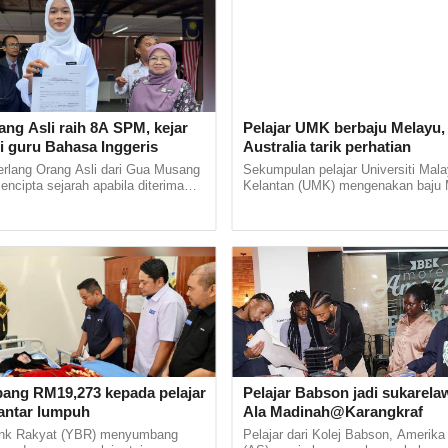
h kad ucapan hari lahir mengandungi kata-kata
 kasih dan pengorbanan, kini menjadi momen terak
enyentuh hati ramai.Ia ditulis oleh pelajar Tingka
dari Sekolah Menengah...
ang Asli raih 8A SPM, kejar
Pelajar UMK berbaju Melayu,
i guru Bahasa Inggeris
Australia tarik perhatian
n
erlang Orang Asli dari Gua Musang
Sekumpulan pelajar Universiti Mala
025 10:17am
mencipta sejarah apabila diterima
Kelantan (UMK) mengenakan baju 
stitut Pendidikan Guru (IPG)
kurung sempena International Com
ove you, Zara sayang mama' -
Bharu di... ...
Exchange Programme in Melbourne,.
aman suara Zara Qairina buat netiz
ak
h video memaparkan perbualan telefon antara
yarham Zara Qairina Mahathir dan ibunya, Noraidah
, sekali lagi mencuri perhatian warganet selepas
 naik ke laman Facebook milik...
ng RM19,273 kepada pelajar
Pelajar Babson jadi sukarelaw
lantar lumpuh
Ala Madinah@Karangkraf
nk Rakyat (YBR) menyumbang
Pelajar dari Kolej Babson, Amerika