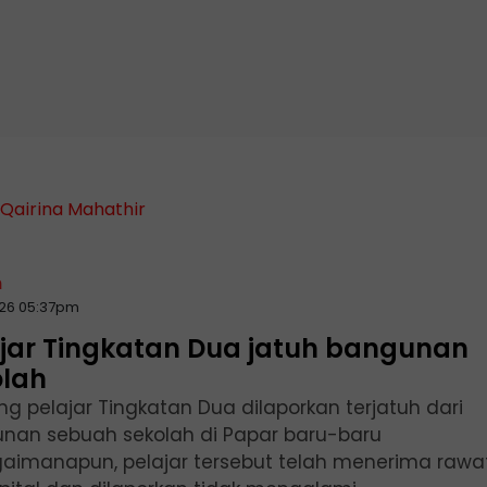
Qairina Mahathir
n
2026 05:37pm
ajar Tingkatan Dua jatuh bangunan
olah
ng pelajar Tingkatan Dua dilaporkan terjatuh dari
nan sebuah sekolah di Papar baru-baru
agaimanapun, pelajar tersebut telah menerima raw