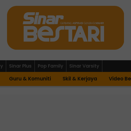
ly
Sinar Plus
Pop Family
Sinar Varsity
Guru & Komuniti
Skil & Kerjaya
Video Be