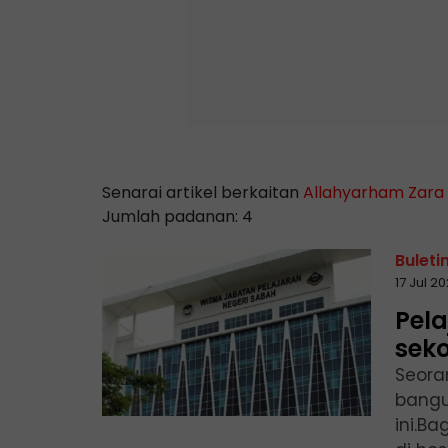
Senarai artikel berkaitan
Allahyarham Zara 
Jumlah padanan: 4
Buleti
17 Jul 
Pel
sek
Seora
bangu
ini.B