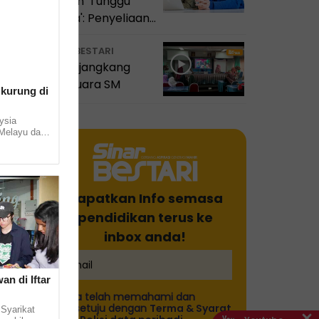
disuruh 'Tunggu
Sahaja': Penyeliaan
hir
itu satu amanah
tan
VIDEO BESTARI
SMK Sijangkang
Jaya juara SM
 kurung di
ysia
Melayu dan
munity
.. ...
en
Dapatkan Info semasa
pendidikan terus ke
inbox anda!
an di Iftar
Saya telah memahami dan
bersetuju dengan
Terma & Syarat
 Syarikat