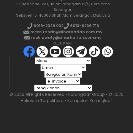
!! urldecode Lot 1, Jalan Renggam 15/5, Persiaran
Selangor,
Seksyen 15, 40000 Shah Alam Selangor, Malaysia
6019-2329 032
6013-6236 716
meen.tahrin@sinarharian.com.my
roshlawaty@sinarharian.com.my
IKUTI KAMI
© 2026 All Rights Reserved • Karangkraf Group • © 2026
Hakcipta Terpelihara • Kumpulan Karangkraf