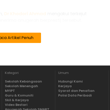
n,
Dr Khodori Ahmad
mengakui terkejut
erima anugerah berprestij tersebut.
g Karang, Selangor itu, penghargaan yang
ar berbanding sumbangan yang telah
aca Artikel Penuh
.
an berat buat saya. Saya hanya melakukan apa
u dunia pendidikan.
ng ada boleh dimanfaatkan oleh warga
Kategori
Umum
erkongsi.
Sekolah Kebangsaan
Hubungi Kami
Sekolah Menengah
Kerjaya
MYIPT
Syarat dan Penafian
Guru & Komuniti
Polisi Data Peribadi
Skil & Kerjaya
Video Bestari
Anugerah Sekolah SMART