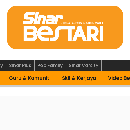
ly
Sinar Plus
Pop Family
Sinar Varsity
Guru & Komuniti
Skil & Kerjaya
Video Be