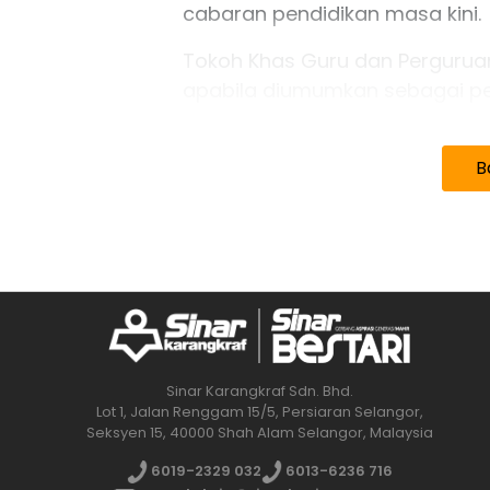
cabaran pendidikan masa kini.
Tokoh Khas Guru dan Pergurua
apabila diumumkan sebagai pen
Menurut anak kelahiran Tanjon
diterima dianggap terlalu bes
B
diberikan sepanjang kerjayanya
"Anugerah ini terlalu tinggi d
yang termampu untuk membant
"Jika ilmu dan pengalaman ya
pendidik, saya bersedia untuk b
Sinar Karangkraf Sdn. Bhd.
Lot 1, Jalan Renggam 15/5, Persiaran Selangor,
Seksyen 15, 40000 Shah Alam Selangor, Malaysia
6019-2329 032
6013-6236 716