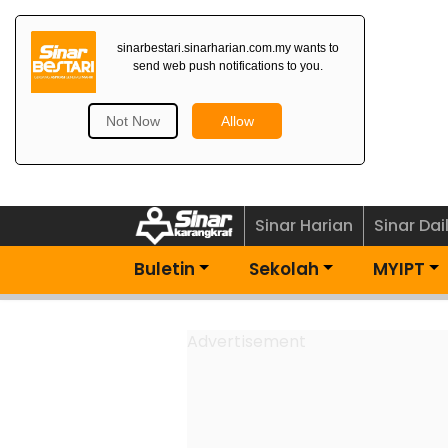
Dapatkan Newsletter
Percuma>
Sinar Harian
Sinar Dai
Buletin
Sekolah
MYIPT