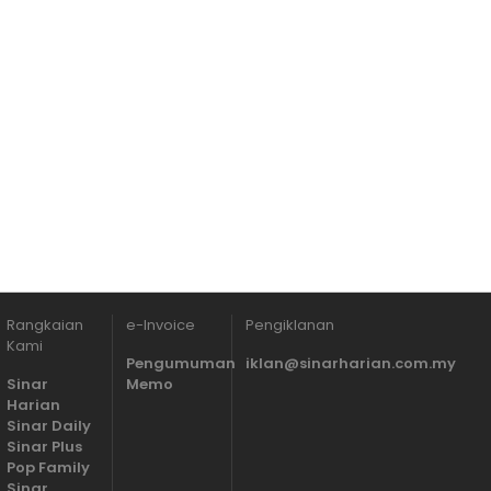
Rangkaian
e-Invoice
Pengiklanan
Kami
Pengumuman
iklan@sinarharian.com.my
Sinar
Memo
Harian
Sinar Daily
Sinar Plus
Pop Family
Sinar