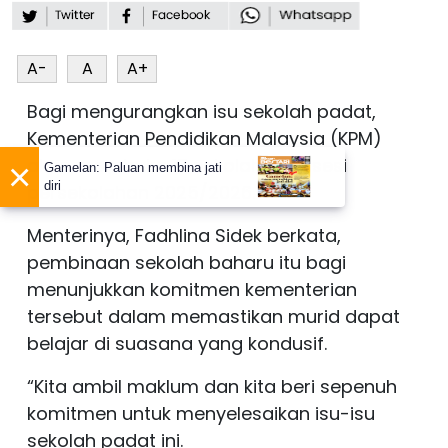
A-
A
A+
Bagi mengurangkan isu sekolah padat,
Kementerian Pendidikan Malaysia (KPM)
akan membuka 17 sekolah bagi sesi
×
Gamelan: Paluan membina jati
diri
persekolahan 2025/2026.
Menterinya, Fadhlina Sidek berkata,
pembinaan sekolah baharu itu bagi
menunjukkan komitmen kementerian
tersebut dalam memastikan murid dapat
belajar di suasana yang kondusif.
“Kita ambil maklum dan kita beri sepenuh
komitmen untuk menyelesaikan isu-isu
sekolah padat ini.