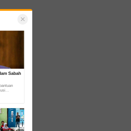
×
alam Sabah
bantuan
usi
wasta dalam
.