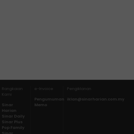
Rangkaian
e-Invoice
Pengiklanan
Kami
Pengumuman
iklan@sinarharian.com.my
Sinar
Memo
Harian
Sinar Daily
Sinar Plus
Pop Family
Sinar