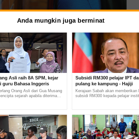
Anda mungkin juga berminat
Kredit foto: 123rf
ang Asli raih 8A SPM, kejar
Subsidi RM300 pelajar IPT d
i guru Bahasa Inggeris
pulang ke kampung - Hajiji
lu berani buat aduan
erlang Orang Asli dari Gua Musang
Kerajaan Sabah akan memberikan 
mencipta sejarah apabila diterima
subsidi RM300 kepada pelajar instit
stitut Pendidikan Guru (IPG)
pengajian tinggi (IPT) awam dan s
Bharu di... ......
negeri itu, untuk mereka pulang... ..