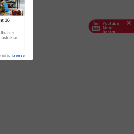
nt 16
Youtube
Sinar
Bestari
 Ibrahim
rastruktur
16,
iZooto
red by