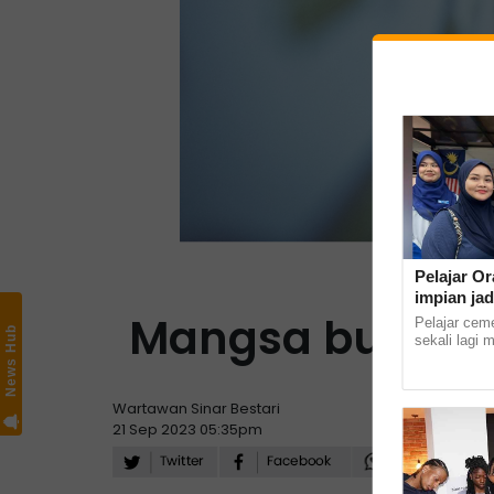
Pelajar Or
impian jad
Mangsa buli per
Pelajar cem
News Hub
sekali lagi 
masuk ke In
Kampus Kota 
Wartawan Sinar Bestari
21 Sep 2023 05:35pm