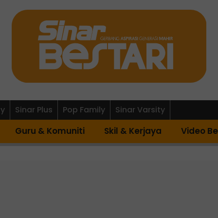
ly
Sinar Plus
Pop Family
Sinar Varsity
Guru & Komuniti
Skil & Kerjaya
Video Be