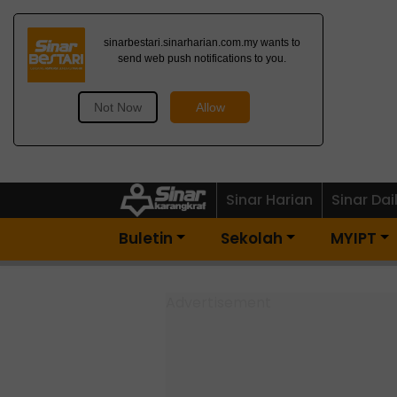
Dapatkan Newsletter
Percuma>
Sinar Harian
Sinar Dai
Buletin
Sekolah
MYIPT