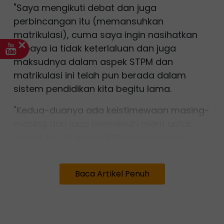
"Saya mengikuti debat dan juga
perbincangan itu (memansuhkan
matrikulasi), cuma saya ingin nasihatkan
supaya ia tidak keterlaluan dan juga
maksudnya dalam aspek STPM dan
matrikulasi ini telah pun berada dalam
sistem pendidikan kita begitu lama.
"Kedua-duanya ada keistimewaan masing-
masing dan juga memenuhi merit untuk
masuk ke UA, malah KPM dalam masa
sama memberi komitmen penuh untuk
terus menambah baik berdasarkan
Baca Artikel Penuh
pandangan serta cadangan yang diterima
dari semasa ke semasa,” katanya.
Beliau berkata demikian selepas