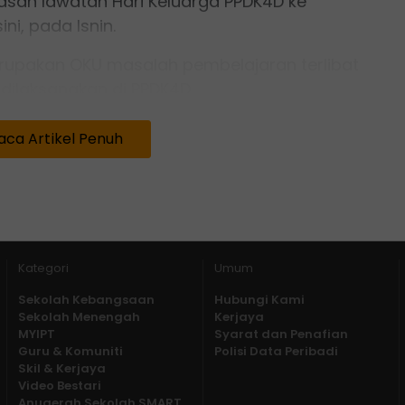
san lawatan Hari Keluarga PPDK4D ke
ni, pada Isnin.
rupakan OKU masalah pembelajaran terlibat
dilaksanakan di PPDK4D.
tif Zara Zulaikha, dia kini boleh
aca Artikel Penuh
k lain di PPDK4D," katanya.
Kategori
Umum
Sekolah Kebangsaan
Hubungi Kami
Sekolah Menengah
Kerjaya
MYIPT
Syarat dan Penafian
Guru & Komuniti
Polisi Data Peribadi
Skil & Kerjaya
Video Bestari
Anugerah Sekolah SMART