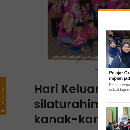
Antara yang hadir
Pelajar Or
impian jad
Hari Keluarga P
Pelajar cem
News Hub
sekali lagi 
masuk ke In
silaturahim ibu
Kampus Kota 
kanak-kanak O