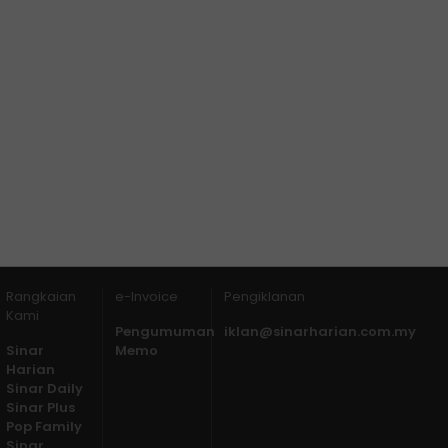
Rangkaian
e-Invoice
Pengiklanan
Kami
Pengumuman
iklan@sinarharian.com.my
Sinar
Memo
Harian
Sinar Daily
Sinar Plus
Pop Family
Sinar