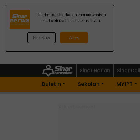
Dapatkan Newsletter
Percuma>
Sinar Harian
Sinar Dai
Buletin
Sekolah
MYIPT