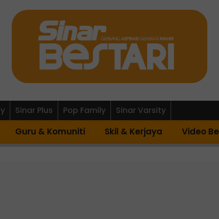
ly
Sinar Plus
Pop Family
Sinar Varsity
Guru & Komuniti
Skil & Kerjaya
Video Be