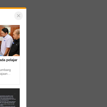
×
da pelajar
yumbang
ajaan
aya (PPBU)
.. ...