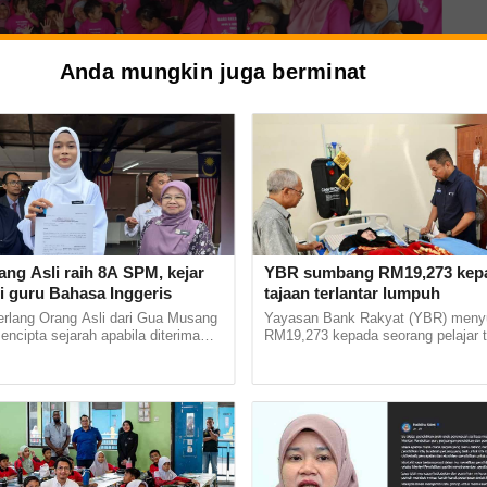
Anda mungkin juga berminat
 dalam program Hari Keluarga PPDK4D.
ang Asli raih 8A SPM, kejar
YBR sumbang RM19,273 kepa
i guru Bahasa Inggeris
tajaan terlantar lumpuh
PDK4D erat
erlang Orang Asli dari Gua Musang
Yayasan Bank Rakyat (YBR) men
mencipta sejarah apabila diterima
RM19,273 kepada seorang pelajar t
stitut Pendidikan Guru (IPG)
Pembiayaan Pendidikan Boleh Up
 bapa, guru dan
Bharu di... ...
yang terlantar lumpuh sebagai wang.
KU