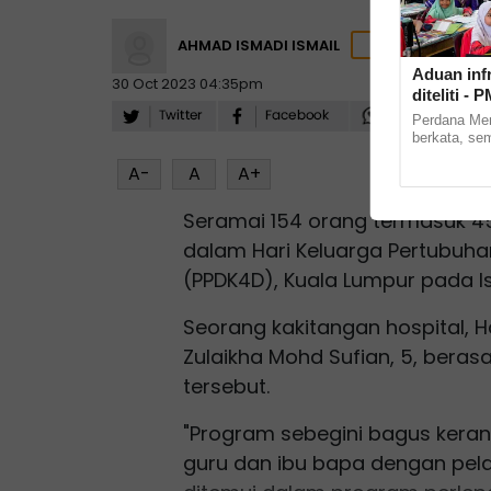
AHMAD ISMADI ISMAIL
Aduan infr
30 Oct 2023 04:35pm
diteliti - 
Perdana Men
berkata, se
Sekolah Keb
A-
A
A+
Putrajaya ya
Seramai 154 orang termasuk 4
dalam Hari Keluarga Pertubuha
(PPDK4D), Kuala Lumpur pada Is
Seorang kakitangan hospital, H
Zulaikha Mohd Sufian, 5, beras
tersebut.
"Program sebegini bagus kera
guru dan ibu bapa dengan pelat