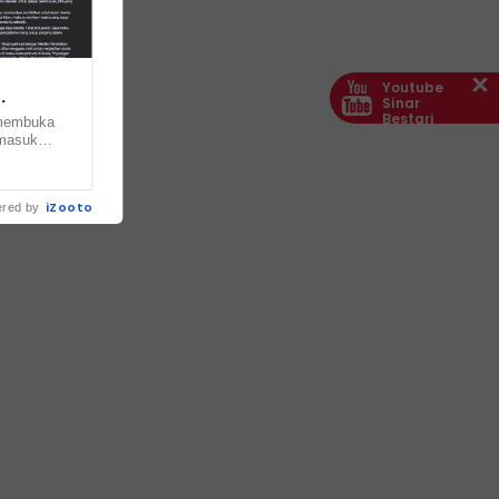
Youtube
Sinar
Bestari
 membuka
rmasuk
bagi
... ......
iZooto
red by