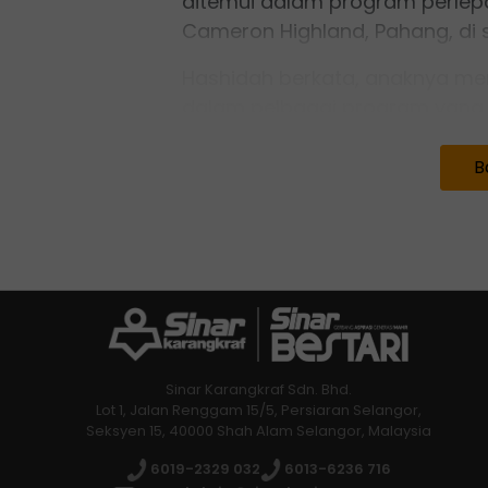
ditemui dalam program perlepa
Cameron Highland, Pahang, di si
Hashidah berkata, anaknya me
dalam pelbagai program yang 
"Saya melihat perkembangan posi
B
berinteraksi dengan kanak-kana
Sinar Karangkraf Sdn. Bhd.
Lot 1, Jalan Renggam 15/5, Persiaran Selangor,
Seksyen 15, 40000 Shah Alam Selangor, Malaysia
6019-2329 032
6013-6236 716