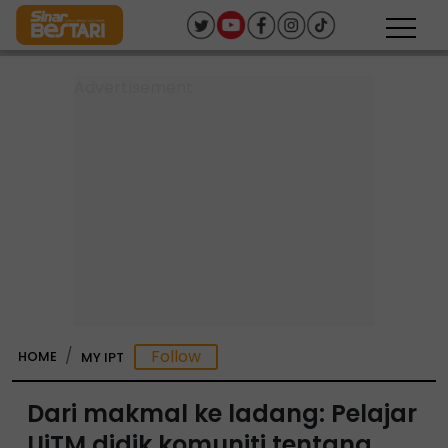
HOME
MY IPT
Dari makmal ke ladang: Pelajar
UiTM didik komuniti tentang