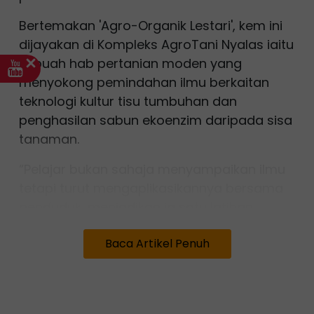
Bertemakan 'Agro-Organik Lestari', kem ini
dijayakan di Kompleks AgroTani Nyalas iaitu
sebuah hab pertanian moden yang
menyokong pemindahan ilmu berkaitan
teknologi kultur tisu tumbuhan dan
penghasilan sabun ekoenzim daripada sisa
tanaman.
“Pelajar bukan sahaja menyampaikan ilmu
tetapi turut mengaplikasikannya bersama
penduduk, menjadikan ia satu latihan
praktikal berimpak tinggi yang menyokong
Baca Artikel Penuh
aspirasi STEM negara,” ujar Koordinator
Program Bioteknologi Tumbuhan, Dr Noer
Hartini Dolhaji.