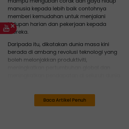
mampu mengubah corak dan gaya hidup
manusia kepada lebih baik contohnya
memberi kemudahan untuk menjalani
hidupan harian dan pekerjaan kepada
mereka.
Daripada itu, dikatakan dunia masa kini
berada di ambang revolusi teknologi yang
boleh melonjakkan produktiviti,
meningkatkan pertumbuhan global dan
meningkatkan pendapatan di seluruh dunia.
Secara tidak langsung, AI membawa
pelbagai ancaman di sebalik manfaat yang
Baca Artikel Penuh
dijanjikan kerana menurut Pengarah Urusan
Tabung Kewangan Antarabangsa (IMF),
Kristalina Georgieva, AI bakal memberi
kesan kepada hampir 40 peratus pekerjaan