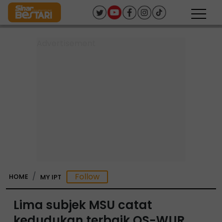
HOME
MY IPT
Lima subjek MSU catat
kedudukan terbaik QS-WUR