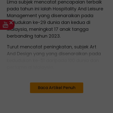
Lima subjek mencatat pencapaian terbaik
pada tahun ini ialah Hospitality And Leisure
Management yang disenaraikan pada
kedudukan ke-29 dunia dan kedua di
Malaysia, meningkat 17 anak tangga
berbanding tahun 2023.
Turut mencatat peningkatan, subjek Art
And Design yang yang disenaraikan pada
kedudukan ke-51 daripada 100 dunia dan
pertama di Malaysia.
Bagi subjek Business And Management
Studies, MSU disenaraikan pada kedudukan
Baca Artikel Penuh
251 daripada 300 dunia dan kelapan di
Malaysia iaitu peningkatan 50 anak tangga
berbanding 2023.