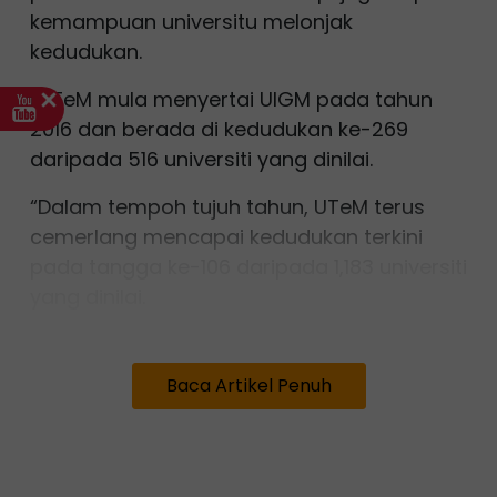
kemampuan universitu melonjak
kedudukan.
“UTeM mula menyertai UIGM pada tahun
2016 dan berada di kedudukan ke-269
daripada 516 universiti yang dinilai.
“Dalam tempoh tujuh tahun, UTeM terus
cemerlang mencapai kedudukan terkini
pada tangga ke-106 daripada 1,183 universiti
yang dinilai.
“Menariknya, pencapaian ini turut
melonjakkan kedudukan UTeM pada
Baca Artikel Penuh
kedudukan lima terbaik universiti paling
lestari dan hijau di Malaysia,” ujarnya.