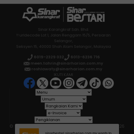
Sinar Karangkraf Sdn. Bhd.
!! urldecode Lot 1, Jalan Renggam 15/5, Persiaran
Selangor,
Seksyen 15, 40000 Shah Alam Selangor, Malaysia
6019-2329 032
6013-6236 716
meen.tahrin@sinarharian.com.my
roshlawaty@sinarharian.com.my
Massila
IKUTI KAMI
UIGM merupakan satu sistem penilaian
kendiri dan sebagai pembuktian iltizam
universiti melestarikan alam sekitar yang
disertai institut pengajian tinggi (IPT)
seluruh dunia.
© 2026 All Rights Reserved • Karangkraf Group • © 2026
Hakcipta Terpelihara • Kumpulan Karangkraf