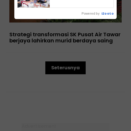
iZooto
Powered by
Strategi transformasi SK Pusat Air Tawar
berjaya lahirkan murid berdaya saing
Seterusnya