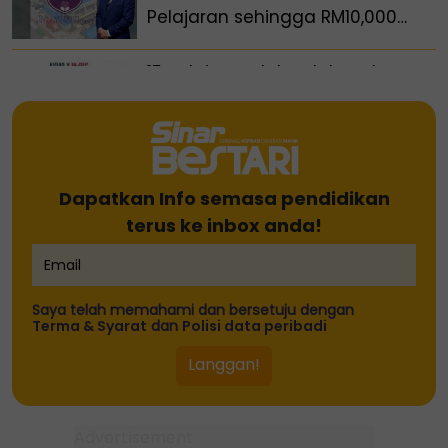
Pelajaran sehingga RM10,000
setahun
15 pelajar mulakan laluan ke
arah akauntan profesional
Pelajar kolej lemas ketika
Dapatkan Info semasa pendidikan
mandi-manda bersama
terus ke inbox anda!
sembilan rakan
Allahyarham Mana Sikana
dinobat penerima Anugerah
Saya telah memahami dan bersetuju dengan
Terma & Syarat
dan
Polisi data peribadi
Sastera Negara ke-16
Minat aliran Sains merosot,
lepasan SPM perlu bimbingan
'kompas kerjaya'