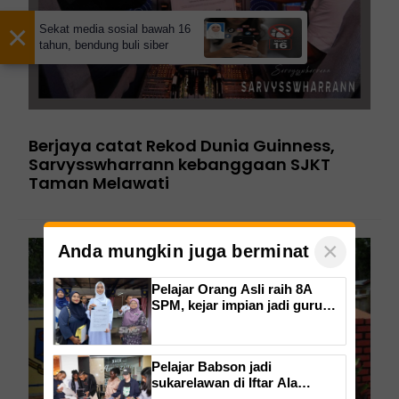
×
Sekat media sosial bawah 16
tahun, bendung buli siber
Berjaya catat Rekod Dunia Guinness,
Sarvysswharrann kebanggaan SJKT
Taman Melawati
×
Anda mungkin juga berminat
Pelajar Orang Asli raih 8A
SPM, kejar impian jadi guru
Bahasa Inggeris
Pelajar Babson jadi
sukarelawan di Iftar Ala
Madinah@Karangkraf