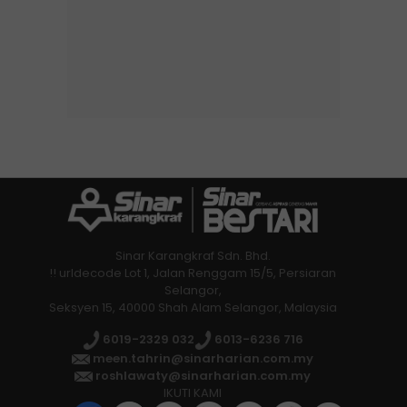
Sinar Karangkraf Sdn. Bhd.
!! urldecode Lot 1, Jalan Renggam 15/5, Persiaran
Selangor,
Seksyen 15, 40000 Shah Alam Selangor, Malaysia
6019-2329 032
6013-6236 716
meen.tahrin@sinarharian.com.my
roshlawaty@sinarharian.com.my
IKUTI KAMI