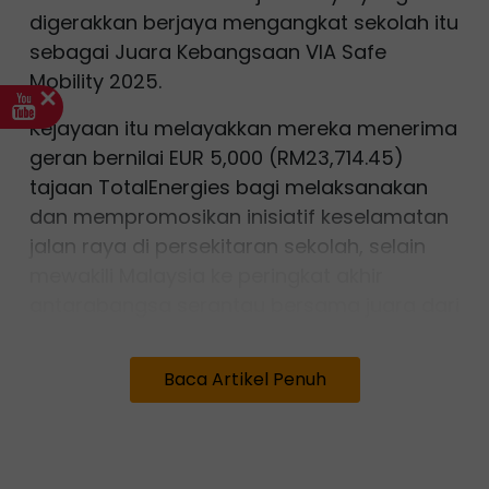
digerakkan berjaya mengangkat sekolah itu
sebagai Juara Kebangsaan VIA Safe
Mobility 2025.
Kejayaan itu melayakkan mereka menerima
geran bernilai EUR 5,000 (RM23,714.45)
tajaan TotalEnergies bagi melaksanakan
dan mempromosikan inisiatif keselamatan
jalan raya di persekitaran sekolah, selain
mewakili Malaysia ke peringkat akhir
antarabangsa serantau bersama juara dari
India, Iraq dan Romania dalam program
yang melibatkan penyertaan 24 negara.
Baca Artikel Penuh
VIA Safe Mobility merupakan inisiatif
pendidikan global yang memberi peluang
kepada murid menyelesaikan masalah