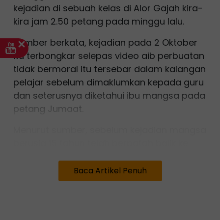
kejadian di sebuah kelas di Alor Gajah kira-
kira jam 2.50 petang pada minggu lalu.
Sumber berkata, kejadian pada 2 Oktober
itu terbongkar selepas video aib perbuatan
tidak bermoral itu tersebar dalam kalangan
pelajar sebelum dimaklumkan kepada guru
dan seterusnya diketahui ibu mangsa pada
petang Jumaat.
Menurut sumber, sebelum kejadian mangsa
berusia 15 tahun telah berpatah balik ke
kelas di tingkat tiga untuk mengambil
bahan projek mata pelajaran Sains yang
Baca Artikel Penuh
tertinggal.
Namun katanya, sebaik mangsa menyedari
dua pelajar lelaki senior berusia 17 tahun