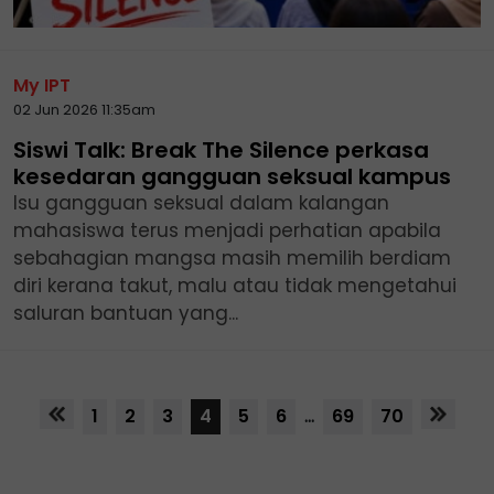
My IPT
02 Jun 2026 11:35am
Siswi Talk: Break The Silence perkasa
kesedaran gangguan seksual kampus
Isu gangguan seksual dalam kalangan
mahasiswa terus menjadi perhatian apabila
sebahagian mangsa masih memilih berdiam
diri kerana takut, malu atau tidak mengetahui
saluran bantuan yang...
1
2
3
4
5
6
...
69
70