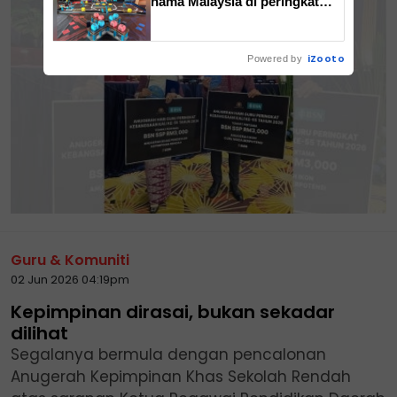
nama Malaysia di peringkat
global
iZooto
Powered by
Guru & Komuniti
02 Jun 2026 04:19pm
Kepimpinan dirasai, bukan sekadar
dilihat
Segalanya bermula dengan pencalonan
Anugerah Kepimpinan Khas Sekolah Rendah