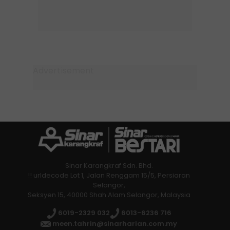
Sinar Karangkraf Sdn. Bhd.
!! urldecode Lot 1, Jalan Renggam 15/5, Persiaran
Selangor,
Seksyen 15, 40000 Shah Alam Selangor, Malaysia
6019-2329 032
6013-6236 716
meen.tahrin@sinarharian.com.my