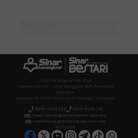
Sinar Karangkraf Sdn. Bhd.
!! urldecode Lot 1, Jalan Renggam 15/5, Persiaran
Selangor,
Seksyen 15, 40000 Shah Alam Selangor, Malaysia
6019-2329 032
6013-6236 716
meen.tahrin@sinarharian.com.my
roshlawaty@sinarharian.com.my
IKUTI KAMI