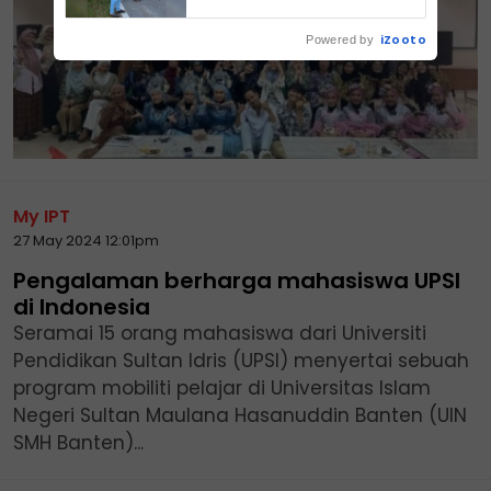
iZooto
Powered by
My IPT
27 May 2024 12:01pm
Pengalaman berharga mahasiswa UPSI
di Indonesia
Seramai 15 orang mahasiswa dari Universiti
Pendidikan Sultan Idris (UPSI) menyertai sebuah
program mobiliti pelajar di Universitas Islam
Negeri Sultan Maulana Hasanuddin Banten (UIN
SMH Banten)...