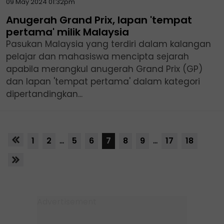
09 May 2024 01:32pm
Anugerah Grand Prix, lapan 'tempat
pertama' milik Malaysia
Pasukan Malaysia yang terdiri dalam kalangan
pelajar dan mahasiswa mencipta sejarah
apabila merangkul anugerah Grand Prix (GP)
dan lapan 'tempat pertama' dalam kategori
dipertandingkan...
1
2
...
5
6
7
8
9
...
17
18