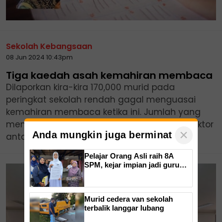
Sekolah Kebangsaan
08 Jun 2024 10:43pm
Tiga kaedah asah kemahiran membaca
Dilaporkan kira-kira 170,000 murid pada
peringkat sekolah rendah gagal menguasai
kemahiran membaca ketika ini. Jumlah yang
membimbangkan itu berpunca beberapa faktor
×
Anda mungkin juga berminat
antaranya kesan penutupan sekolah...
Pelajar Orang Asli raih 8A
SPM, kejar impian jadi guru
Bahasa Inggeris
Murid cedera van sekolah
terbalik langgar lubang