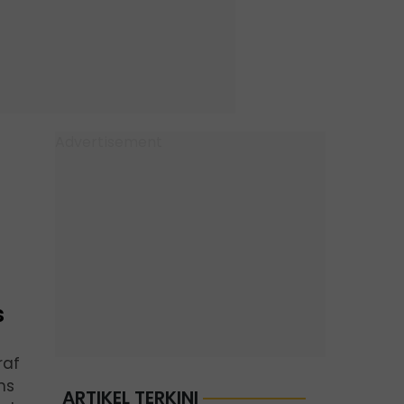
s
raf
ns
ARTIKEL TERKINI