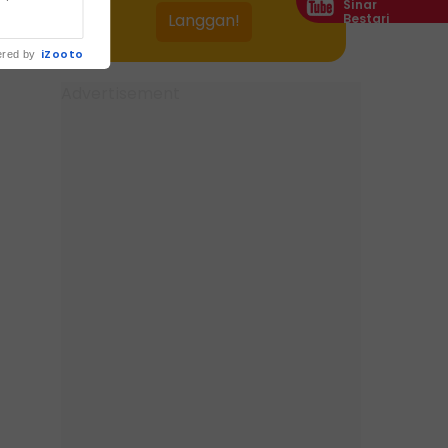
Sinar
ur Kuin
Bestari
 di... ...
iZooto
red by