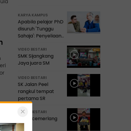
ula
KARYA KAMPUS
Apabila pelajar PhD
disuruh 'Tunggu
Sahaja': Penyeliaan
n
itu satu amanah
VIDEO BESTARI
SMK Sijangkang
m
Jaya juara SM
eri
or
VIDEO BESTARI
SK Jalan Peel
rangkul tempat
pertama SR
×
VIDEO BESTARI
Terus cemerlang
dik!
kan