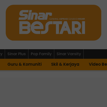
ly
Sinar Plus
Pop Family
Sinar Varsity
Guru & Komuniti
Skil & Kerjaya
Video Be