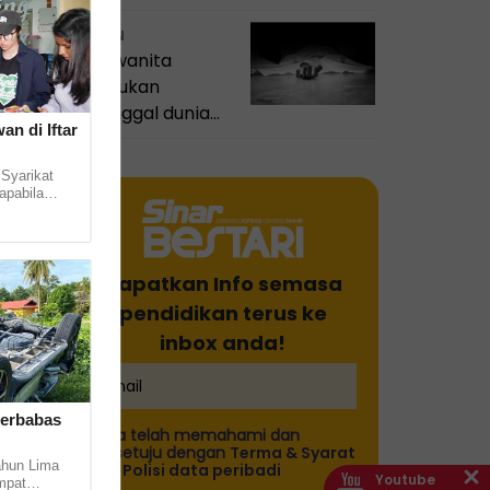
BULETIN
Guru wanita
ditemukan
meninggal dunia
an di Iftar
dalam tandas
sekolah
 Syarikat
apabila
.
Dapatkan Info semasa
pendidikan terus ke
inbox anda!
terbabas
Saya telah memahami dan
bersetuju dengan
Terma & Syarat
hun Lima
dan
Polisi data peribadi
Youtube
mpat