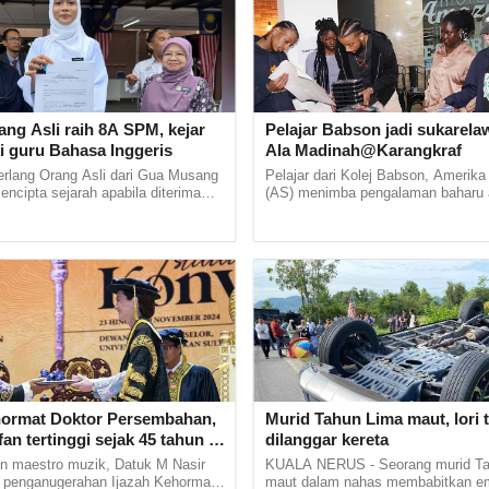
 Panduan Lawatan Murid Sekolah bawah KPM Mulai
 2023 sebagai panduan pihak sekolah yang ingin
dakan lawatan ke tempat-tempat...
ang Asli raih 8A SPM, kejar
Pelajar Babson jadi sukarelaw
i guru Bahasa Inggeris
Ala Madinah@Karangkraf
erlang Orang Asli dari Gua Musang
Pelajar dari Kolej Babson, Amerika
mencipta sejarah apabila diterima
(AS) menimba pengalaman baharu 
stitut Pendidikan Guru (IPG)
menjadi sukarelawan di Iftar Ala
Bharu di... ......
Madinah@Karangkraf pada Rabu...
hormat Doktor Persembahan,
Murid Tahun Lima maut, lori 
fan tertinggi sejak 45 tahun -
dilanggar kereta
n maestro muzik, Datuk M Nasir
KUALA NERUS - Seorang murid Ta
 penganugerahan Ijazah Kehormat
maut dalam nahas membabitkan e