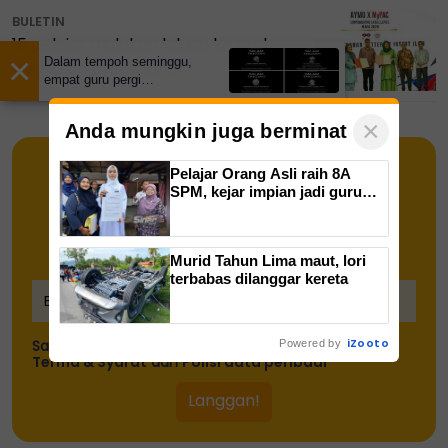
BULETIN
15 pelajar mulakan laluan ke arah
×
Dalam tempoh seminggu,
akauntan profesional
empat guru pergi
meninggalkan dunia
pendidikan Sarawak
×
Anda mungkin juga berminat
Pelajar Orang Asli raih 8A
SPM, kejar impian jadi guru
Bahasa Inggeris
Dapatkan Info semasa pendidikan
terus ke inbox anda!
Murid Tahun Lima maut, lori
terbabas dilanggar kereta
iZooto
Saya telah memahami dan bersetuju dengan
Powered by
Terma & Syarat
dan
Polisi data peribadi