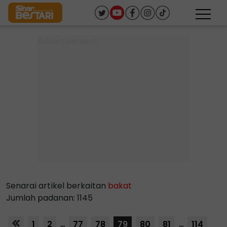
Senarai artikel berkaitan
bakat
Jumlah padanan: 1145
1
2
...
77
78
79
80
81
...
114