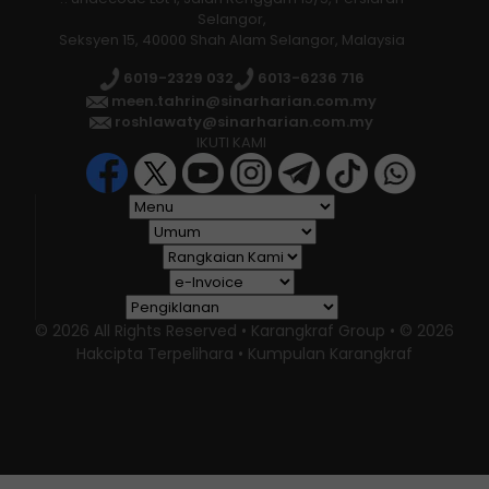
Selangor,
Seksyen 15, 40000 Shah Alam Selangor, Malaysia
6019-2329 032
6013-6236 716
meen.tahrin@sinarharian.com.my
roshlawaty@sinarharian.com.my
IKUTI KAMI
© 2026 All Rights Reserved • Karangkraf Group • © 2026
Hakcipta Terpelihara • Kumpulan Karangkraf