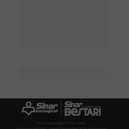
Sinar Karangkraf Sdn. Bhd.
!! urldecode Lot 1, Jalan Renggam 15/5, Persiaran