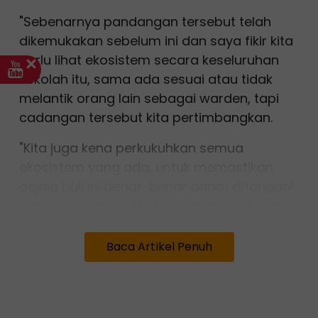
"Sebenarnya pandangan tersebut telah
dikemukakan sebelum ini dan saya fikir kita
perlu lihat ekosistem secara keseluruhan
sekolah itu, sama ada sesuai atau tidak
melantik orang lain sebagai warden, tapi
cadangan tersebut kita pertimbangkan.
"Kita juga kena perkukuhkan semua
ekosistem yang ada, untuk memastikan
gejala buli ini benar-benar dapat ditangani
di semua peringkat, khususnya peringkat
sekolah," katanya kepada pemberita
selepas Majlis Berbuka Puasa Bersama Ahli
Baca Artikel Penuh
Parlimen Nibong Tebal di Masjid Daerah
Seberang Perai Selatan (SPS) pada Jumaat.
Fadhlina yang juga Ahli Parlimen Nibong