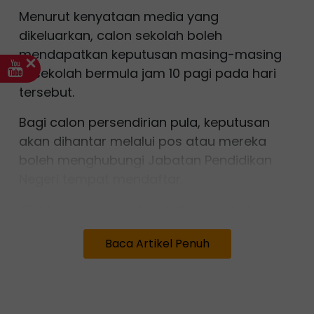
Menurut kenyataan media yang
dikeluarkan, calon sekolah boleh
mendapatkan keputusan masing-masing
di sekolah bermula jam 10 pagi pada hari
tersebut.
Bagi calon persendirian pula, keputusan
akan dihantar melalui pos atau mereka
boleh menghubungi Jabatan Pendidikan
Negeri tempat mendaftar.
KPM turut menekankan bahawa pihak
sekolah bertanggungjawab memastikan
Baca Artikel Penuh
penyerahan keputusan kepada calon
dilakukan secara teratur dan cekap bagi
mengelakkan sebarang kekeliruan.