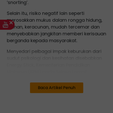
‘snorting’.
Selain itu, risiko negatif lain seperti
merosakkan mukus dalam rongga hidung,
alahan, keracunan, mudah tercemar dan
menyebabkan jangkitan memberi kerisauan
berganda kepada masyarakat.
Menyedari pelbagai impak keburukan dari
sudut psikologi dan kesihatan disebabkan
Energy Stick, Kementerian Pendidikan
Malaysia (KPM) pada Selasa tampil
memberikan kenyataan.
Baca Artikel Penuh
Kata KPM, pihaknya akan bekerjasama
dengan Kementerian Kesihatan Malaysia
(KKM) bagi menangani isu penjualan dan
penggunaan penyedut hidung dalam