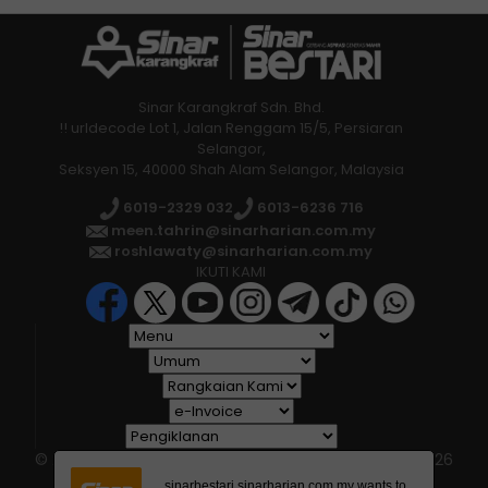
kalangan pelajar
“Kami komited melaksanakan pemantauan
di peringkat sekolah bagi membendung isu
Sinar Karangkraf Sdn. Bhd.
semakin berleluasa ini.
!! urldecode Lot 1, Jalan Renggam 15/5, Persiaran
Selangor,
Seksyen 15, 40000 Shah Alam Selangor, Malaysia
6019-2329 032
6013-6236 716
meen.tahrin@sinarharian.com.my
roshlawaty@sinarharian.com.my
IKUTI KAMI
© 2026 All Rights Reserved • Karangkraf Group • © 2026
Hakcipta Terpelihara • Kumpulan Karangkraf