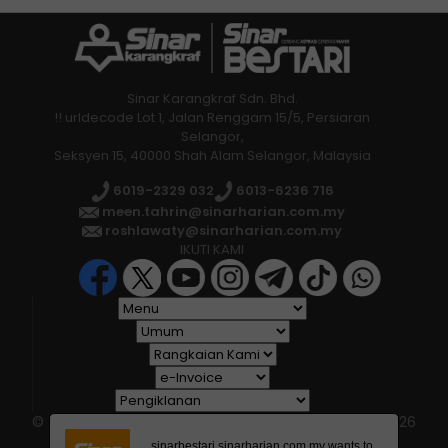
korporat mahupun agensi kerajaan yang
bakal disertai dalam membina kerjaya
masa hadapan.
Sinar Karangkraf Sdn. Bhd.
!! urldecode Lot 1, Jalan Renggam 15/5, Persiaran
Selangor,
Seksyen 15, 40000 Shah Alam Selangor, Malaysia
6019-2329 032
6013-6236 716
meen.tahrin@sinarharian.com.my
roshlawaty@sinarharian.com.my
IKUTI KAMI
Rahmahtunnisah (tiga dari kanan) bersama
sebahagian mahasiswa yang dilantik sebagai
Jawatankuasa Hubungan Media baru-baru ini.
© 2026 All Rights Reserved • Karangkraf Group • © 2026
Hakcipta Terpelihara • Kumpulan Karangkraf