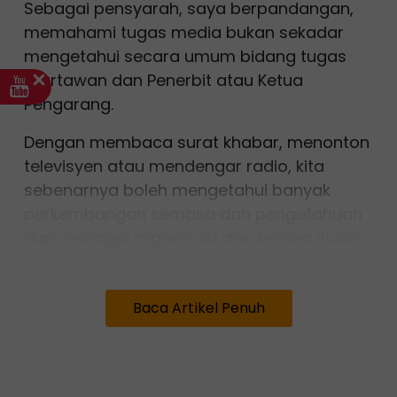
Sebagai pensyarah, saya berpandangan,
memahami tugas media bukan sekadar
mengetahui secara umum bidang tugas
Wartawan dan Penerbit atau Ketua
Pengarang.
Dengan membaca surat khabar, menonton
televisyen atau mendengar radio, kita
sebenarnya boleh mengetahui banyak
perkembangan semasa dan pengetahuan
dari pelbagai organisasi dan kerana itulah
peranan media bertindak menjadi
penghubung pengetahuan masyarakat.
Baca Artikel Penuh
Lebih daripada itu, memahami manfaat
besar hubungan baik dengan media ini
dapat membantu meningkatkan identiti,
imej dan reputasi sesebuah organisasi