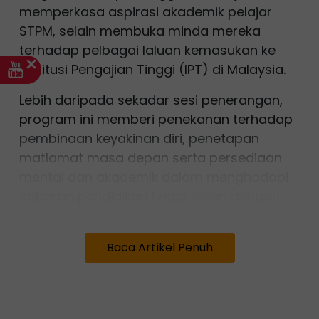
memperkasa aspirasi akademik pelajar
STPM, selain membuka minda mereka
terhadap pelbagai laluan kemasukan ke
Institusi Pengajian Tinggi (IPT) di Malaysia.
Lebih daripada sekadar sesi penerangan,
program ini memberi penekanan terhadap
pembinaan keyakinan diri, penetapan
matlamat masa depan serta persediaan
mental dan akademik dalam menghadapi
cabaran pendidikan tinggi, selari dengan
tema program yang mendorong pelajar
melangkah daripada bicara kepada
Baca Artikel Penuh
aspirasi, seterusnya ke menara gading.
Pengarah Program PERMANIS Outreach
2025, Nurussyakirah Nor Rosdi berkata,