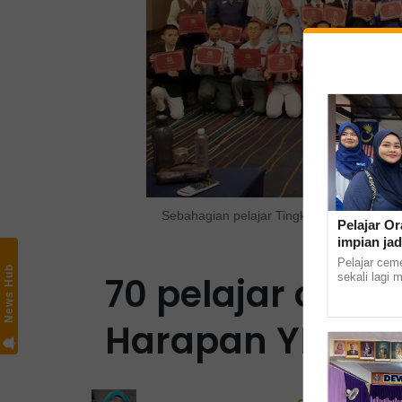
Sebahagian pelajar Tingkatan Lima yang 
Pelajar Or
Targe
impian jad
Pelajar cem
News Hub
70 pelajar ceme
sekali lagi 
masuk ke In
Kampus Kota 
Harapan YP Sma