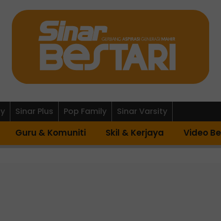
ly
Sinar Plus
Pop Family
Sinar Varsity
Guru & Komuniti
Skil & Kerjaya
Video Be