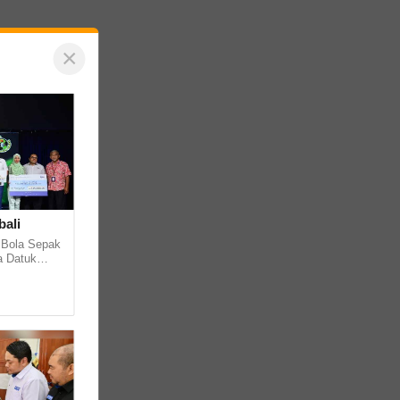
×
bali
 Bola Sepak
a Datuk
i... ...