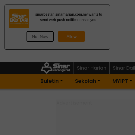
Dapatkan Newsletter
Percuma>
Sinar Harian
Sinar Dai
Buletin
Sekolah
MYIPT