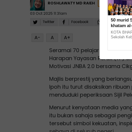
ROSHLAWATY MD RAIEH
03 Oct 2025 11:31am
50 murid S
khatam al
KOTA BHARU
A-
A
A+
Sekolah Ke
tradisi khat
Selasa. Guru
Seramai 70 pelajar Tingkatan Li
Harapan Yayasan Perak (YP) S
Motivasi JNBA 2.0 bersama Cikg
Majlis berprestij yang berlang
Ipoh itu turut disaksikan ribua
menduduki peperiksaan Sijil Pel
Menurut kenyataan media yang
itu bukan sahaja sebagai pengi
tersebut simbol kekuatan, ins
sebaya di seluruh negeri.