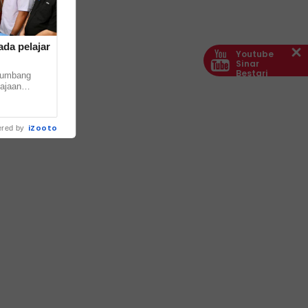
da pelajar
Youtube
Sinar
Bestari
yumbang
ajaan
aya (PPBU)
.. ...
iZooto
red by