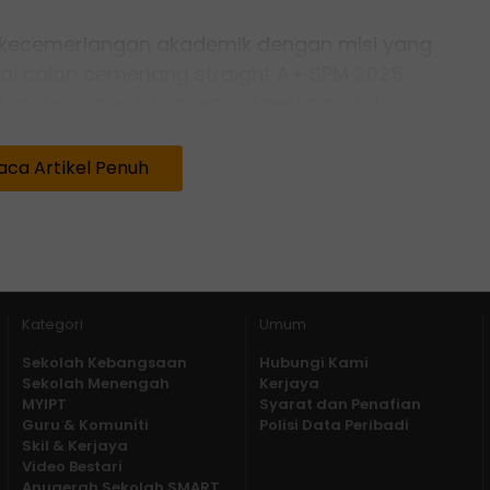
n kecemerlangan akademik dengan misi yang
amai calon cemerlang straight A+ SPM 2025
um kejayaan program siri pertama tahun
aca Artikel Penuh
Kategori
Umum
Sekolah Kebangsaan
Hubungi Kami
Sekolah Menengah
Kerjaya
MYIPT
Syarat dan Penafian
Guru & Komuniti
Polisi Data Peribadi
Skil & Kerjaya
Video Bestari
Anugerah Sekolah SMART