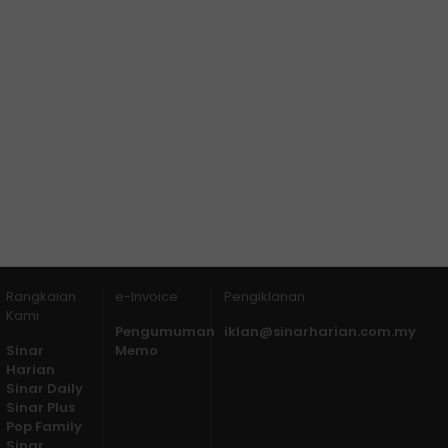
Rangkaian
e-Invoice
Pengiklanan
Kami
Pengumuman
iklan@sinarharian.com.my
Sinar
Memo
Harian
Sinar Daily
Sinar Plus
Pop Family
Sinar