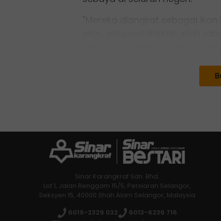
"Mereka diangkat sebagai iko
jelas, iaitu melahirkan lebih r
sekali gus meneruskan moment
lalu.
B
Sinar Karangkraf Sdn. Bhd.
Lot 1, Jalan Renggam 15/5, Persiaran Selangor,
Seksyen 15, 40000 Shah Alam Selangor, Malaysia
6019-2329 032
6013-6236 716