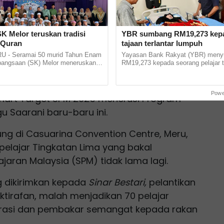
K Melor teruskan tradisi
YBR sumbang RM19,273 kepa
-Quran
tajaan terlantar lumpuh
 - Seramai 50 murid Tahun Enam
Yayasan Bank Rakyat (YBR) men
bangsaan (SK) Melor meneruskan
RM19,273 kepada seorang pelajar t
am al-Quran 30 juzuk di sini pada
Pembiayaan Pendidikan Boleh Up
 Besar SK... ......
yang terlantar lumpuh sebagai wang.
ma terbaik Negeri Perak dilantik sebagai Duta
Powe
mart Target SPM 2025 menerusi Program
u Saarani baru-baru ini.
sung di Casuarina Convention Centre, Meru,
n pelajar Tingkatan Lima yang bakal
ajaran Malaysia (SPM) tidak lama lagi.
 dikirimkan kepada
Sinar Bestari,
pelantikan
ktirafan, malah menjadikan 70 pelajar
pirasi dan pembakar semangat kepada rakan