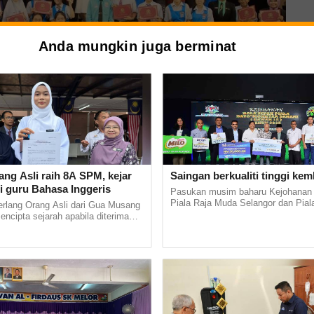
Anda mungkin juga berminat
menerima watikah pelantikan sebagai Duta Harapan YP Smart
ang Asli raih 8A SPM, kejar
Saingan berkualiti tinggi kem
t SPM 2025 baru-baru ini.
i guru Bahasa Inggeris
Pasukan musim baharu Kejohanan
Piala Raja Muda Selangor dan Pial
erlang Orang Asli dari Gua Musang
Mokhtar Dahari 2025 dijangka terus
rlang dilantik Duta
mencipta sejarah apabila diterima
menampilkan saingan berkualiti tingg
stitut Pendidikan Guru (IPG)
Bharu di... ...
rt Target SPM 2025