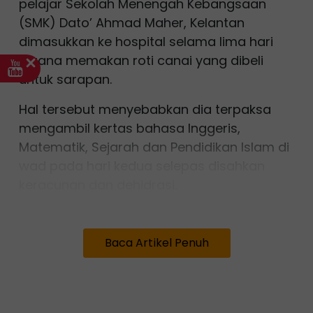
pelajar Sekolah Menengah Kebangsaan
(SMK) Dato’ Ahmad Maher, Kelantan
dimasukkan ke hospital selama lima hari
kerana memakan roti canai yang dibeli
untuk sarapan.
Hal tersebut menyebabkan dia terpaksa
mengambil kertas bahasa Inggeris,
Matematik, Sejarah dan Pendidikan Islam di
wad pada hari kedua selepas disahkan
keracunan dan dehidrasi.
"Keadaan saya sangat lemah dan sakit
tetapi mohon keluar dari wad untuk ambil
Baca Artikel Penuh
peperiksaan di sekolah. Saya nak rasa
semangat menjalani peperiksaan di dewan
bersama kawan-kawan.