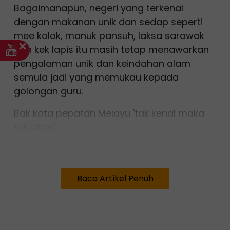
Bagaimanapun, negeri yang terkenal
dengan makanan unik dan sedap seperti
mee kolok, manuk pansuh, laksa sarawak
dan kek lapis itu masih tetap menawarkan
pengalaman unik dan keindahan alam
semula jadi yang memukau kepada
golongan guru.
Bak kata pepatah Melayu 'tak kenal maka
tak cinta'.
Cikgu Ahmad Faizal Osman atau mesra
dipanggil Cikgu Emmet merupakan seorang
guru yang dikenali ramai dalam kalangan
Baca Artikel Penuh
warga pendidik di Sarawak.
Beliau yang berkhidmat di sebuah sekolah
di negeri itu, turut popular di Semenanjung