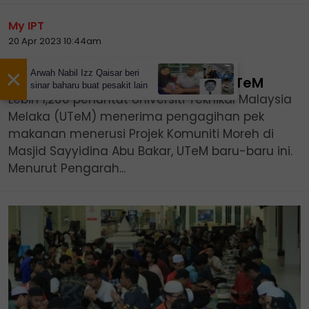
My IPT
20 Apr 2023 10:44am
Projek Komuniti Moreh agih pek
×
Arwah Nabil Izz Qaisar beri
makanan kepada mahasiswa UTeM
sinar baharu buat pesakit lain
Lebih 1,200 penuntut Universiti Teknikal Malaysia
Melaka (UTeM) menerima pengagihan pek
makanan menerusi Projek Komuniti Moreh di
Masjid Sayyidina Abu Bakar, UTeM baru-baru ini.
Menurut Pengarah...