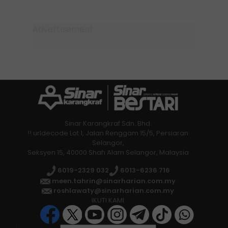
Sinar Karangkraf Sdn. Bhd.
!! urldecode Lot 1, Jalan Renggam 15/5, Persiaran
Selangor,
Seksyen 15, 40000 Shah Alam Selangor, Malaysia
6019-2329 032
6013-6236 716
meen.tahrin@sinarharian.com.my
roshlawaty@sinarharian.com.my
IKUTI KAMI