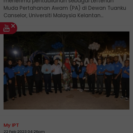
menerima pentauliahan sebagai Leftenan
Muda Pertahanan Awam (PA) di Dewan Tuanku
Canselor, Universiti Malaysia Kelantan...
My IPT
22 Feb 2023 04:26pm