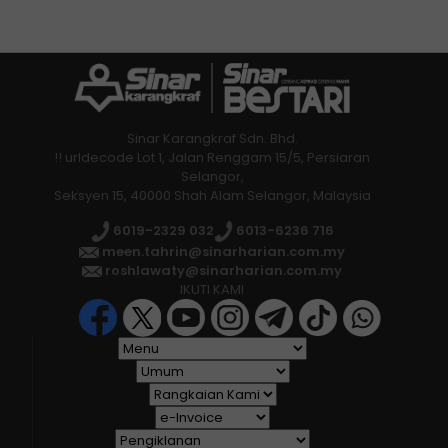
Sinar Karangkraf Sdn. Bhd.
!! urldecode Lot 1, Jalan Renggam 15/5, Persiaran
Selangor,
Seksyen 15, 40000 Shah Alam Selangor, Malaysia
6019-2329 032
6013-6236 716
meen.tahrin@sinarharian.com.my
roshlawaty@sinarharian.com.my
IKUTI KAMI