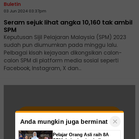
Buletin
03 Jun 2024 03:37pm
Seram sejuk lihat angka 10,160 tak ambil
SPM
Keputusan Sijil Pelajaran Malaysia (SPM) 2023
sudah pun diumumkan pada minggu lalu.
Pelbagai kisah kejayaan dikongsikan calon-
calon SPM di platform media sosial seperti
Facebook, Instagram, X dan...
×
Anda mungkin juga berminat
Pelajar Orang Asli raih 8A