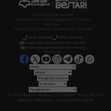
Sinar Karangkraf Sdn. Bhd.
!! urldecode Lot 1, Jalan Renggam 15/5, Persiaran
Selangor,
Seksyen 15, 40000 Shah Alam Selangor, Malaysia
6019-2329 032
6013-6236 716
meen.tahrin@sinarharian.com.my
roshlawaty@sinarharian.com.my
IKUTI KAMI
© 2026 All Rights Reserved • Karangkraf Group • © 2026
Hakcipta Terpelihara • Kumpulan Karangkraf