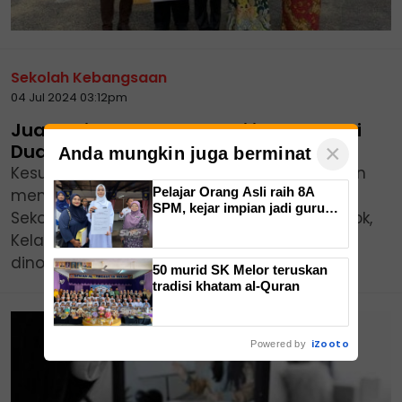
Sekolah Kebangsaan
04 Jul 2024 03:12pm
Juara Cikguku Sayang milik SK Sungai
×
Dua
Anda mungkin juga berminat
Kesungguhan menyiapkan video yang dibikin
Pelajar Orang Asli raih 8A
mengenai guru kesayangan oleh kru dari
SPM, kejar impian jadi guru
Sekolah Kebangsaan (SK) Sungai Dua, Bachok,
Bahasa Inggeris
Kelantan membuahkan hasil apabila
dinobatkan sebagai juara Pertandingan...
50 murid SK Melor teruskan
tradisi khatam al-Quran
iZooto
Powered by