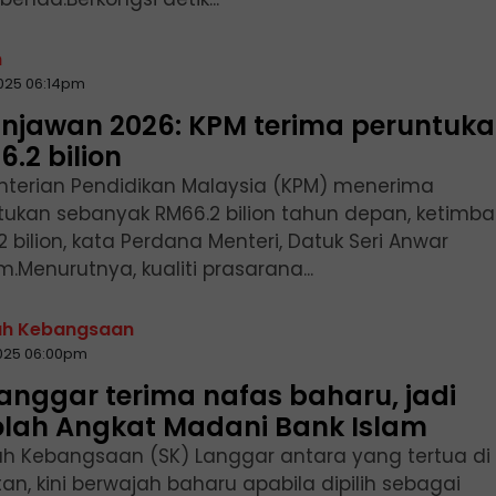
n
2025 06:14pm
anjawan 2026: KPM terima peruntuk
.2 bilion
terian Pendidikan Malaysia (KPM) menerima
tukan sebanyak RM66.2 bilion tahun depan, ketimb
 bilion, kata Perdana Menteri, Datuk Seri Anwar
m.Menurutnya, kualiti prasarana...
ah Kebangsaan
2025 06:00pm
anggar terima nafas baharu, jadi
olah Angkat Madani Bank Islam
ah Kebangsaan (SK) Langgar antara yang tertua di
an, kini berwajah baharu apabila dipilih sebagai