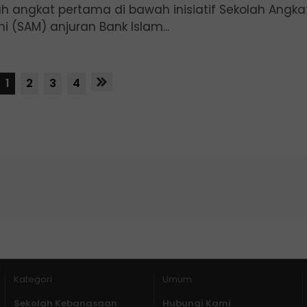
ah angkat pertama di bawah inisiatif Sekolah Angka
 (SAM) anjuran Bank Islam...
1
2
3
4
Kategori
Umum
Sekolah Kebangsaan
Hubungi Kami