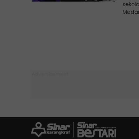
sekol
Madani