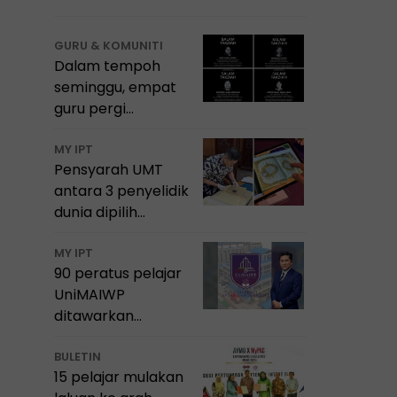
GURU & KOMUNITI
Dalam tempoh
seminggu, empat
guru pergi
meninggalkan
dunia pendidikan
MY IPT
Pensyarah UMT
Sarawak
antara 3 penyelidik
dunia dipilih
sebagai Penyelidik
Tamu Institusi
MY IPT
90 peratus pelajar
Diraja Arab Saudi
UniMAIWP
ditawarkan
Bantuan Am
Pelajaran sehingga
BULETIN
15 pelajar mulakan
RM10,000 setahun