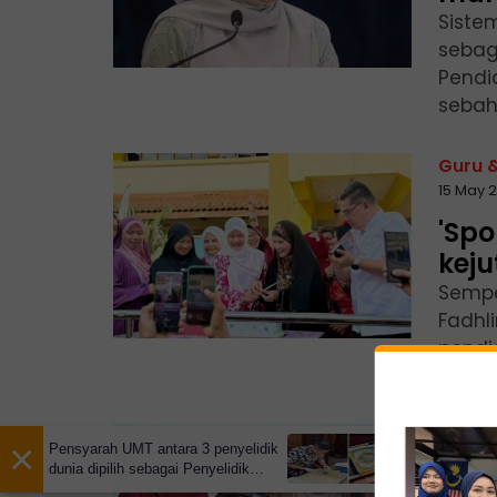
Siste
sebag
Pendi
sebah
Guru 
15 May 
'Spo
keju
Sempe
Fadhl
pendi
Sekol
Buleti
×
Pensyarah UMT antara 3 penyelidik
12 May 
dunia dipilih sebagai Penyelidik
Tamu Institusi Diraja Arab Saudi