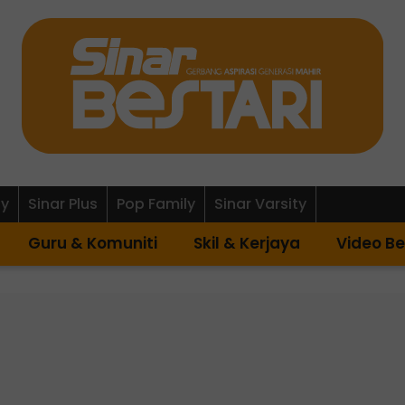
ly
Sinar Plus
Pop Family
Sinar Varsity
Guru & Komuniti
Skil & Kerjaya
Video Be