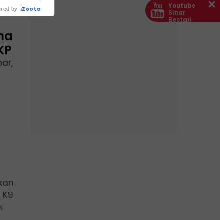
Youtube
iZooto
red by
Sinar
Bestari
na
KP
ar,
.
skan
 K9
n