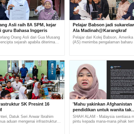
pelajar SPM Putrajaya raih semua A,
 umum 'hadiah' khas untuk sekolah
i 228 pelajar cemerlang Sijil Pelajaran Malaysia (
dari Wilayah Persekutuan Putrajaya yang mempero
ang Asli raih 8A SPM, kejar
Pelajar Babson jadi sukarelaw
i guru Bahasa Inggeris
Ala Madinah@Karangkraf
usan semua A diraikan dalam Majlis Apresiasi
erlang Orang Asli dari Gua Musang
Pelajar dari Kolej Babson, Amerika
erlangan SPM dan Anugerah...
mencipta sejarah apabila diterima
(AS) menimba pengalaman baharu 
stitut Pendidikan Guru (IPG)
menjadi sukarelawan di Iftar Ala
Bharu di... ......
Madinah@Karangkraf pada Rabu...
n
2026 03:15pm
lah boleh tutup sementara operasi
ranya cuaca lebih 37 darjah Celsius 
 Woh
 pentadbir dibenarkan menutup operasi sekolah
astruktur SK Presint 16
'Mahu yakinkan Afghanistan
anya cuaca panas melebihi 37 darjah Celsius selam
PM
pendidikan untuk wanita tak
hari berturut-turut.Timbalan Menteri Pendidikan, Wo
bercanggah Islam'
teri, Datuk Seri Anwar Ibrahim
SHAH ALAM - Malaysia sentiasa
oh berkata, perkara berkenaan...
mua aduan mengenai infrastruktur
pintu kepada mana-mana pihak te
angsaan (SK) Presint 16,
Afghanistan yang dipimpin Taliban 
ng memerlukan... ...
mempelajari sistem pendidikan negar