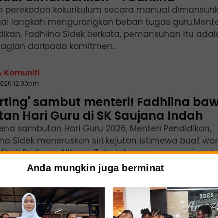
m perekodan kokurikulum secara manual dimansuh
ai langkah mengurangkan beban tugas guru.Mente
dikan, Fadhlina Sidek berkata, pemansuhan itu adal
agian daripada komitmen...
& Komuniti
2026 12:00pm
rting' sambut menteri! Fadhlina ba
tan Hari Guru di SK Saujana Indah
na sambutan Hari Guru 2026, Menteri Pendidikan,
ina Sidek meneruskan siri kejutan istimewa buat wa
dik di Parlimen Nibong Tebal dengan mengunjungi
ah Kebangsaan (SK) Saujana...
Anda mungkin juga berminat
n
2026 07:23pm