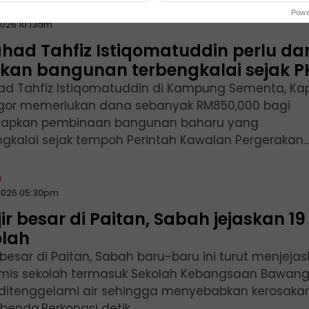
n
Powe
2026 10:13am
had Tahfiz Istiqomatuddin perlu da
pkan bangunan terbengkalai sejak P
d Tahfiz Istiqomatuddin di Kampung Sementa, Kap
gor memerlukan dana sebanyak RM850,000 bagi
apkan pembinaan bangunan baharu yang
ngkalai sejak tempoh Perintah Kawalan Pergerakan..
n
2026 05:30pm
ir besar di Paitan, Sabah jejaskan 19
olah
 besar di Paitan, Sabah baru-baru ini turut menjeja
emis sekolah termasuk Sekolah Kebangsaan Bawang
ditenggelami air sehingga menyebabkan kerosaka
benda.Berkongsi detik...