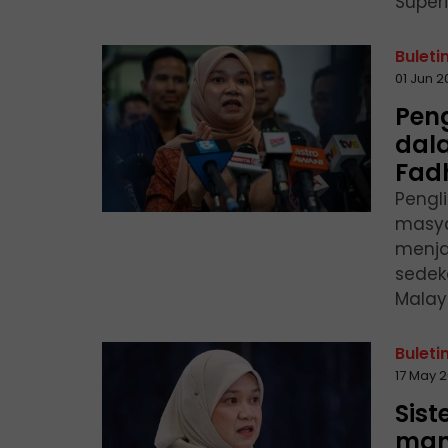
Super
Buleti
01 Jun 
Peng
dal
Fad
Pengl
masya
menja
sedek
Malays
Buleti
17 May 2
Sis
man