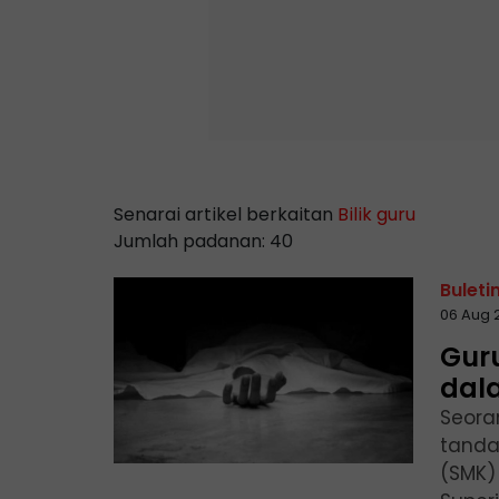
Senarai artikel berkaitan
Bilik guru
Jumlah padanan: 40
Buleti
06 Aug 
Gur
dal
Seora
tanda
(SMK)