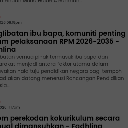
intendan Mohd Haide A Rahman...
n
2026 09:19pm
libatan ibu bapa, komuniti penting
am pelaksanaan RPM 2026-2035 -
hlina
ibatan semua pihak termasuk ibu bapa dan
rakat menjadi antara faktor utama dalam
yakan hala tuju pendidikan negara bagi tempoh
ad akan datang menerusi Rancangan Pendidikan
ia...
n
026 11:17am
tem perekodan kokurikulum secara
ual dimansuhkan - Fadhlina