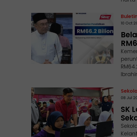
Buleti
10 Oct 
Bel
RM66
Kemen
perun
RM64.2
Ibrahi
Sekol
08 Jul 
SK L
Sek
Sekol
Kelant