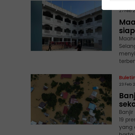
Buleti
27 Feb 
Maa
sia
Maaha
Selan
menyi
terbe
Buleti
23 Feb 
Banj
sek
Banjir
19 pr
yang 
harta 