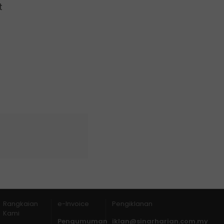
t
Rangkaian
e-Invoice
Pengiklanan
Kami
Pengumuman
iklan@sinarharian.com.my