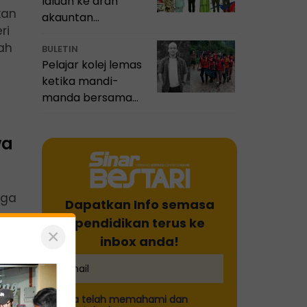
laluan ke arah
kan
akauntan
ri
profesional
ah
BULETIN
Pelajar kolej lemas
ketika mandi-
manda bersama
sembilan rakan
wa
rga
Dapatkan Info semasa
pendidikan terus ke
×
inbox anda!
Saya telah memahami dan