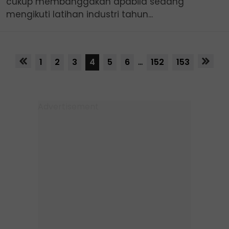
cukup membanggakan apabila sedang
mengikuti latihan industri tahun...
1
2
3
4
5
6
...
152
153