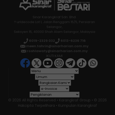
Sinar Karangkraf Sdn. Bhd.
!! urldecode Lot 1, Jalan Renggam 15/5, Persiaran
Selangor,
Seksyen 15, 40000 Shah Alam Selangor, Malaysia
6019-2329 032
6013-6236 716
meen.tahrin@sinarharian.com.my
roshlawaty@sinarharian.com.my
IKUTI KAMI
© 2026 All Rights Reserved • Karangkraf Group • © 2026
Hakcipta Terpelihara • Kumpulan Karangkraf