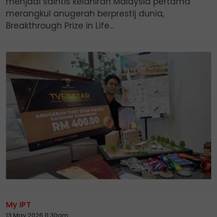
menjadi saintis kelahiran Malaysia pertama
merangkul anugerah berprestij dunia,
Breakthrough Prize in Life...
My IPT
13 May 2026 11:30am