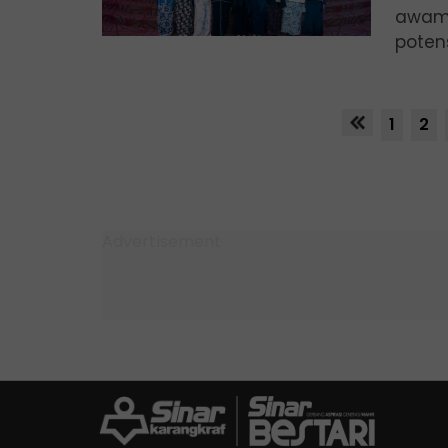
awam 
poten
1
2