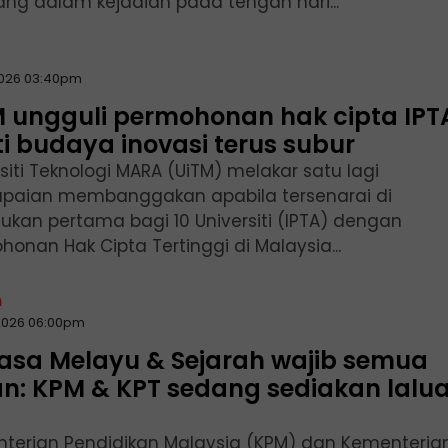
ng dalam kejadian pada tengah hari...
2026 03:40pm
 ungguli permohonan hak cipta IPT
i budaya inovasi terus subur
siti Teknologi MARA (UiTM) melakar satu lagi
paian membanggakan apabila tersenarai di
ukan pertama bagi 10 Universiti (IPTA) dengan
onan Hak Cipta Tertinggi di Malaysia...
n
2026 06:00pm
asa Melayu & Sejarah wajib semua
an: KPM & KPT sedang sediakan lalu
terian Pendidikan Malaysia (KPM) dan Kementeria