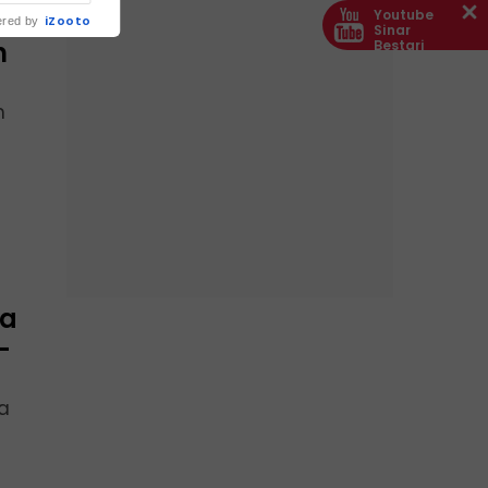
Youtube
iZooto
red by
Sinar
n
Bestari
n
ma
-
a