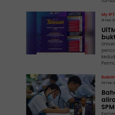
tumba
My IPT
16 Feb 
UiTM
bukt
Univer
penca
kedud
Permoh
Buleti
09 Feb 
Bah
alir
SPM
Kemen