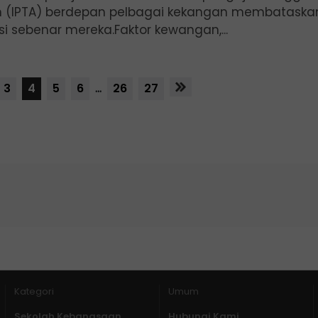
(IPTA) berdepan pelbagai kekangan membataska
si sebenar mereka.Faktor kewangan,...
3
4
5
6
...
26
27
Kategori
Umum
Sekolah Kebangsaan
Hubungi Kami