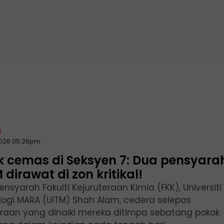
n
2026 05:26pm
k cemas di Seksyen 7: Dua pensyara
 dirawat di zon kritikal!
nsyarah Fakulti Kejuruteraan Kimia (FKK), Universiti
logi MARA (UiTM) Shah Alam, cedera selepas
raan yang dinaiki mereka ditimpa sebatang pokok