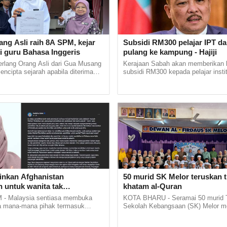
griti seiring konsep Malaysia Madani
 usaha membina sebuah negara bangsa yang ma
l dan dihormati, perkara pokok yang menjadi kekuat
ar sesebuah pentadbiran terletak pada integriti
ang Asli raih 8A SPM, kejar
Subsidi RM300 pelajar IPT d
i guru Bahasa Inggeris
pulang ke kampung - Hajiji
wat awamnya.Golongan inilah yang...
erlang Orang Asli dari Gua Musang
Kerajaan Sabah akan memberikan 
mencipta sejarah apabila diterima
subsidi RM300 kepada pelajar instit
stitut Pendidikan Guru (IPG)
pengajian tinggi (IPT) awam dan s
Bharu di... ...
negeri itu, untuk mereka pulang... ..
2026 08:40pm
 tonjol bakat kreatif menerusi
ran 'Beyond First Frame'
am Komunikasi Media Baharu (MC249) Universiti
logi Mara (UiTM) terus memperkukuh peranannya
 melahirkan bakat industri kreatif menerusi pamer
inkan Afghanistan
50 murid SK Melor teruskan t
 Tahun Akhir 'Beyond First...
n untuk wanita tak
khatam al-Quran
h Islam'
- Malaysia sentiasa membuka
KOTA BHARU - Seramai 50 murid
n
a mana-mana pihak termasuk
Sekolah Kebangsaan (SK) Melor m
yang dipimpin Taliban bagi
tradisi khatam al-Quran 30 juzuk di
2026 03:36pm
sistem pendidikan negara... ......
Selasa. Guru Besar SK... ...