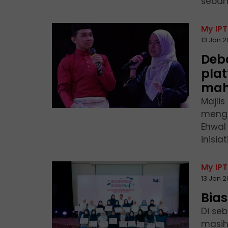
sebah
My IPT
13 Jan 2
Deba
plat
mah
Majlis
menga
Ehwal
inisia
My IPT
13 Jan 
Bia
Di se
masih 