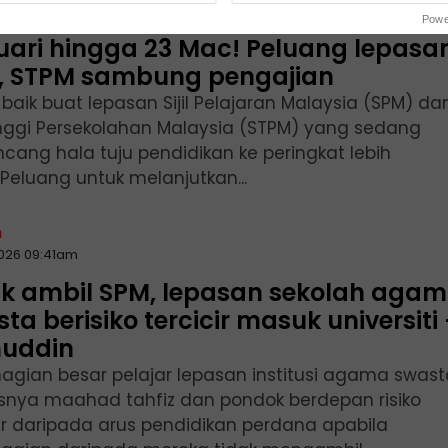
mohonan UPUOnline dibuka mulai 29
Powe
uari hingga 23 Mac! Peluang lepasa
, STPM sambung pengajian
 baik buat lepasan Sijil Pelajaran Malaysia (SPM) da
 Tinggi Persekolahan Malaysia (STPM) yang sedang
cang hala tuju pendidikan ke peringkat lebih
.Peluang untuk melanjutkan...
n
2026 09:41am
ak ambil SPM, lepasan sekolah aga
ta berisiko tercicir masuk universiti 
muddin
agian besar pelajar lepasan institusi agama swast
snya maahad tahfiz dan pondok berdepan risiko
cir daripada arus pendidikan perdana apabila