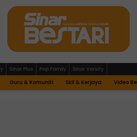
ly
Sinar Plus
Pop Family
Sinar Varsity
Guru & Komuniti
Skil & Kerjaya
Video Be