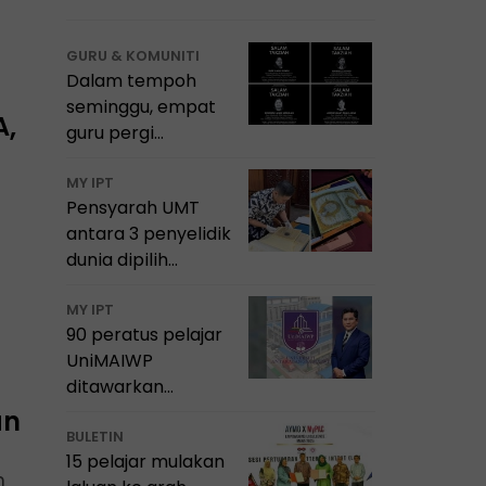
GURU & KOMUNITI
Dalam tempoh
seminggu, empat
A,
guru pergi
meninggalkan
dunia pendidikan
MY IPT
Pensyarah UMT
Sarawak
antara 3 penyelidik
dunia dipilih
sebagai Penyelidik
Tamu Institusi
MY IPT
90 peratus pelajar
Diraja Arab Saudi
UniMAIWP
ditawarkan
Bantuan Am
an
Pelajaran sehingga
BULETIN
15 pelajar mulakan
RM10,000 setahun
n