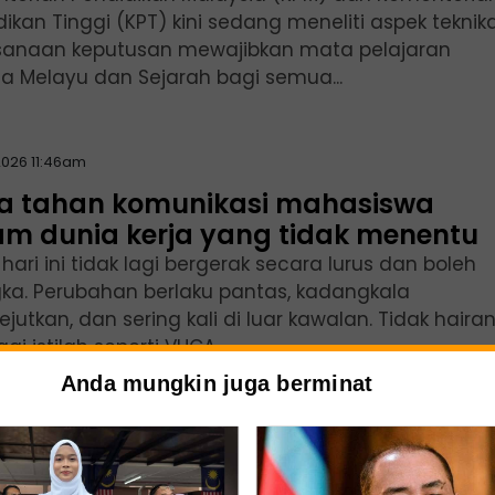
ikan Tinggi (KPT) kini sedang meneliti aspek teknika
sanaan keputusan mewajibkan mata pelajaran
a Melayu dan Sejarah bagi semua...
2026 11:46am
a tahan komunikasi mahasiswa
am dunia kerja yang tidak menentu
hari ini tidak lagi bergerak secara lurus dan boleh
gka. Perubahan berlaku pantas, kadangkala
utkan, dan sering kali di luar kawalan. Tidak haira
ai istilah seperti VUCA,...
Anda mungkin juga berminat
2026 06:00pm
jawat awam perlu semai budaya