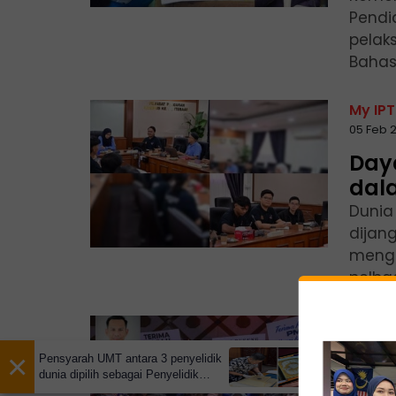
Pendid
pelak
Bahas
My IPT
05 Feb 
Day
dal
Dunia 
dijan
mengej
pelbag
My IPT
02 Feb 
×
Pensyarah UMT antara 3 penyelidik
Pen
dunia dipilih sebagai Penyelidik
Tamu Institusi Diraja Arab Saudi