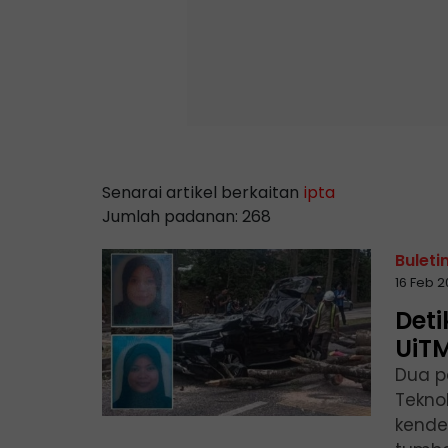
Senarai artikel berkaitan
ipta
Jumlah padanan: 268
Buleti
16 Feb 
Deti
UiTM
Dua pe
Tekno
kende