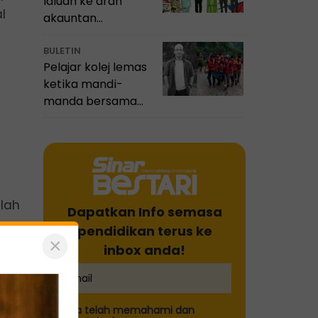
laluan ke arah
l
akauntan
profesional
BULETIN
Pelajar kolej lemas
ketika mandi-
manda bersama
sembilan rakan
nlah
Dapatkan Info semasa
pendidikan terus ke
×
inbox anda!
Saya telah memahami dan