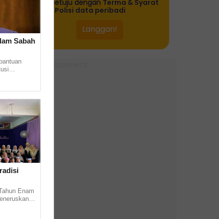
bersetuju dengan
Terma & Syarat
dan
Polisi data peribadi
ju,
an
alam Sabah
bantuan
usi
wasta dalam
.
an
radisi
 Tahun Enam
eneruskan
 sini pada