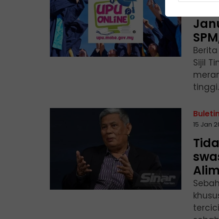
Per
Jan
SPM
Berita
Sijil
meran
tinggi
Buleti
15 Jan 
Tid
swas
Ali
Sebah
khusu
terci