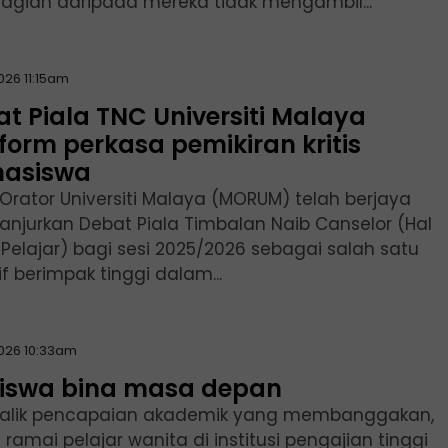
agian daripada mereka tidak mengambil...
026 11:15am
t Piala TNC Universiti Malaya
form perkasa pemikiran kritis
asiswa
 Orator Universiti Malaya (MORUM) telah berjaya
njurkan Debat Piala Timbalan Naib Canselor (Hal
 Pelajar) bagi sesi 2025/2026 sebagai salah satu
tif berimpak tinggi dalam...
2026 10:33am
siswa bina masa depan
balik pencapaian akademik yang membanggakan,
ramai pelajar wanita di institusi pengajian tinggi