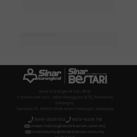
Sinar Karangkraf Sdn. Bhd.
!! urldecode Lot 1, Jalan Renggam 15/5, Persiaran
Selangor,
Seksyen 15, 40000 Shah Alam Selangor, Malaysia
6019-2329 032
6013-6236 716
meen.tahrin@sinarharian.com.my
roshlawaty@sinarharian.com.my