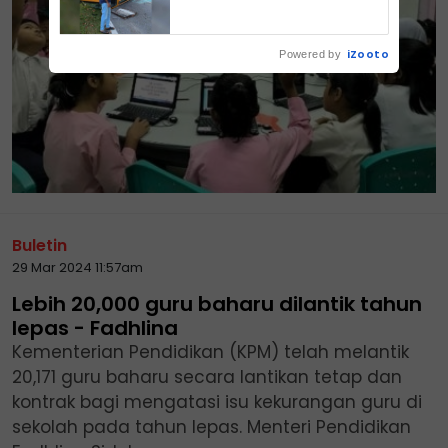
iZooto
Powered by
Buletin
29 Mar 2024 11:57am
Lebih 20,000 guru baharu dilantik tahun
lepas - Fadhlina
Kementerian Pendidikan (KPM) telah melantik
20,171 guru baharu secara lantikan tetap dan
kontrak bagi mengatasi isu kekurangan guru di
sekolah pada tahun lepas. Menteri Pendidikan