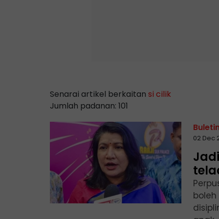
Senarai artikel berkaitan
si cilik
Jumlah padanan: 101
Buleti
02 Dec 
Jad
tel
Perpu
boleh
disipl