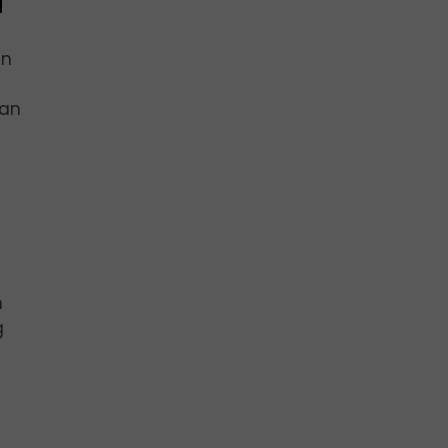
a
an
ian
n
g