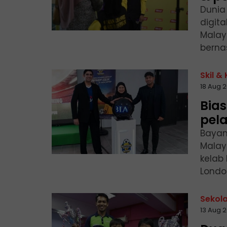
Dunia 
digita
Malays
berna
Skil &
18 Aug 
Bias
pela
Bayan
Malay
kelab
Londo
Sekol
13 Aug 