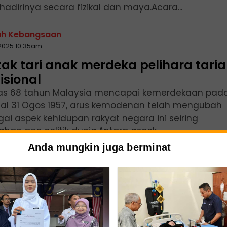
adirinya secara fizikal dan maya.Acara...
ah Kebangsaan
2025 10:35am
ak tari anak merdeka pelihara tari
isional
as 68 tahun Malaysia mencapai kemerdekaan pad
al 31 Ogos 1957, arus kemodenan telah mengubah
gai aspek kehidupan rakyat negara ini seiring
han geo politik dunia.Antara aspek...
Anda mungkin juga berminat
2025 05:55pm
 perkenal SOVO Kit 2.0, aplikasi
raktif pembelajaran bahasa asing
siti Pendidikan Sultan Idris (UPSI) terus mengorak