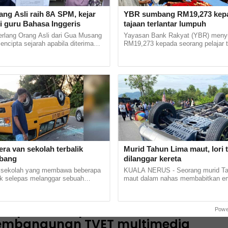
ah dalam inovasi pendidikan dengan
kenalkan SOVO Kit 2.0, aplikasi interaktif berasas
ang Asli raih 8A SPM, kejar
YBR sumbang RM19,273 kepa
i guru Bahasa Inggeris
tajaan terlantar lumpuh
iran mendengar untuk memupuk minat...
erlang Orang Asli dari Gua Musang
Yayasan Bank Rakyat (YBR) men
mencipta sejarah apabila diterima
RM19,273 kepada seorang pelajar t
stitut Pendidikan Guru (IPG)
Pembiayaan Pendidikan Boleh Up
n
Bharu di... ......
yang terlantar lumpuh sebagai wang.
2025 12:00pm
murid serlah bakat di Karnival
sekolahku Berhak Hebat Pahang 202
ai 173 murid prasekolah bersama guru pengiring,
ai pendidikan dan komuniti Pahang memeriahkan
val Prasekolahku Berhak Hebat Peringkat Negeri Pah
ra van sekolah terbalik
Murid Tahun Lima maut, lori 
aru-baru ini.Karnival yang...
ubang
dilanggar kereta
 sekolah yang membawa beberapa
KUALA NERUS - Seorang murid Ta
 Kampus
lik selepas melanggar sebuah
maut dalam nahas membabitkan e
 yang tidak ditutup di Jalan Abdul
kenderaan di Jalan Kampung Panch
2025 08:30am
 pagi tadi.... ...
dekat Padang Kemunting, Batu Rakit,
SS pencetus pendidikan literasi med
Powe
embangunan TVET multimedia