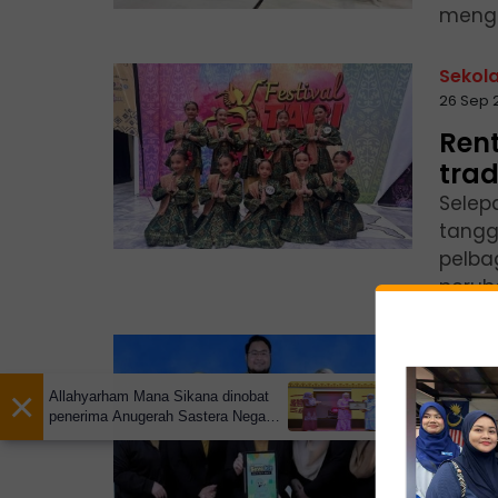
mengh
Sekol
26 Sep 
Rent
trad
Selep
tangg
pelba
peruba
My IPT
20 Sep 
×
Allahyarham Mana Sikana dinobat
UPSI
penerima Anugerah Sastera Negara
inte
ke-16
Univer