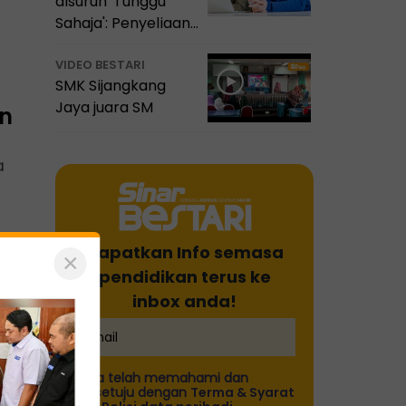
disuruh 'Tunggu
Sahaja': Penyeliaan
itu satu amanah
VIDEO BESTARI
SMK Sijangkang
Jaya juara SM
an
a
Dapatkan Info semasa
×
pendidikan terus ke
inbox anda!
Saya telah memahami dan
bersetuju dengan
Terma & Syarat