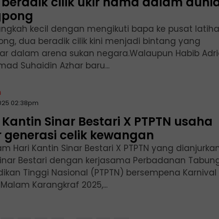
beradik cilik ukir nama dalam duni
gpong
langkah kecil dengan mengikuti bapa ke pusat latih
ng, dua beradik cilik kini menjadi bintang yang
nar dalam arena sukan negara.Walaupun Habib Adr
ad Suhaidin Azhar baru...
n
2025 02:38pm
 Kantin Sinar Bestari X PTPTN usaha
r generasi celik kewangan
am Hari Kantin Sinar Bestari X PTPTN yang dianjurka
Sinar Bestari dengan kerjasama Perbadanan Tabun
dikan Tinggi Nasional (PTPTN) bersempena Karnival
Malam Karangkraf 2025,...