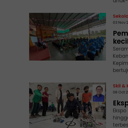
anak-a
Sekol
03 Nov 
Pemi
keci
Seram
Keban
Kepim
bertuj
Skil &
08 Oct 
Eks
Ekspo
hingg
terbe