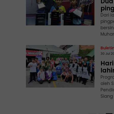
Dua 
pin
Dari 
pingpo
bersi
Muham
Buleti
30 Jul 
Hari
lahi
Progr
oleh 
Pendi
Siang 