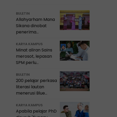
BULETIN
Allahyarham Mana
Sikana dinobat
a
penerima
Anugerah Sastera
Negara ke-16
KARYA KAMPUS
Minat aliran Sains
merosot, lepasan
SPM perlu
bimbingan 'kompas
kerjaya'
BULETIN
200 pelajar perkasa
literasi lautan
menerusi Blue
School Malaysia
Marine Camp 2026
KARYA KAMPUS
Apabila pelajar PhD