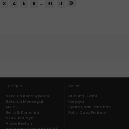
3
4
5
6
...
10
11
Kategori
Umum
Sekolah Kebangsaan
Hubungi Kami
Sekolah Menengah
Kerjaya
MYIPT
Syarat dan Penafian
Guru & Komuniti
Polisi Data Peribadi
Skil & Kerjaya
Video Bestari
Anugerah Sekolah SMART