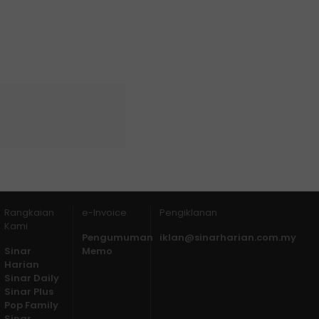
Rangkaian
e-Invoice
Pengiklanan
Kami
Pengumuman
iklan@sinarharian.com.my
Sinar
Memo
Harian
Sinar Daily
Sinar Plus
Pop Family
Sinar