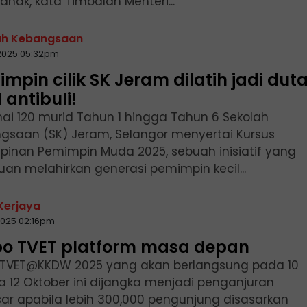
nak, kata Timbalan Menteri...
ah Kebangsaan
2025 05:32pm
mpin cilik SK Jeram dilatih jadi dut
l antibuli!
ai 120 murid Tahun 1 hingga Tahun 6 Sekolah
gsaan (SK) Jeram, Selangor menyertai Kursus
pinan Pemimpin Muda 2025, sebuah inisiatif yang
uan melahirkan generasi pemimpin kecil...
 Kerjaya
2025 02:16pm
po TVET platform masa depan
 TVET@KKDW 2025 yang akan berlangsung pada 10
a 12 Oktober ini dijangka menjadi penganjuran
sar apabila lebih 300,000 pengunjung disasarkan