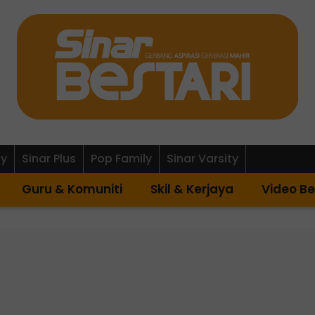
ly
Sinar Plus
Pop Family
Sinar Varsity
Guru & Komuniti
Skil & Kerjaya
Video Be