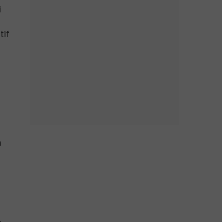
i
tif
n